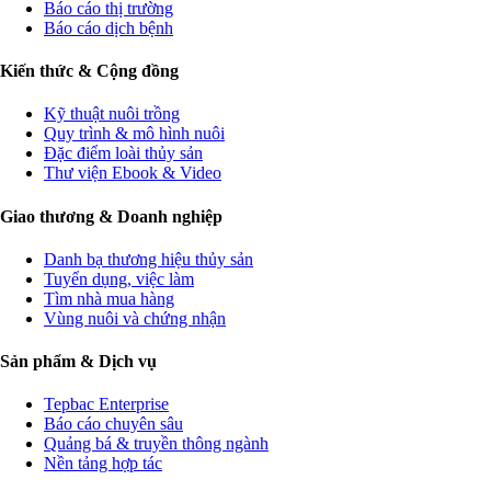
Báo cáo thị trường
Báo cáo dịch bệnh
Kiến thức & Cộng đồng
Kỹ thuật nuôi trồng
Quy trình & mô hình nuôi
Đặc điểm loài thủy sản
Thư viện Ebook & Video
Giao thương & Doanh nghiệp
Danh bạ thương hiệu thủy sản
Tuyển dụng, việc làm
Tìm nhà mua hàng
Vùng nuôi và chứng nhận
Sản phẩm & Dịch vụ
Tepbac Enterprise
Báo cáo chuyên sâu
Quảng bá & truyền thông ngành
Nền tảng hợp tác