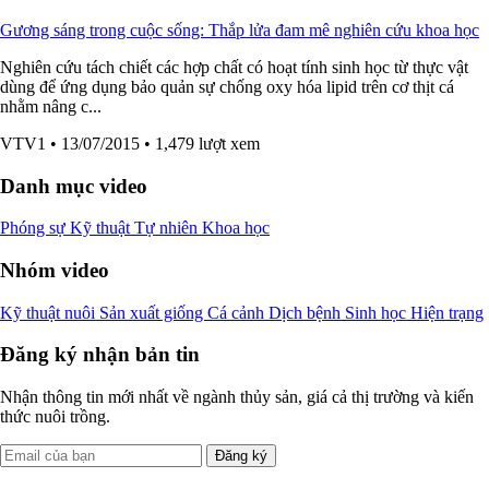
Gương sáng trong cuộc sống: Thắp lửa đam mê nghiên cứu khoa học
Nghiên cứu tách chiết các hợp chất có hoạt tính sinh học từ thực vật
dùng để ứng dụng bảo quản sự chống oxy hóa lipid trên cơ thịt cá
nhằm nâng c...
VTV1
• 13/07/2015
• 1,479 lượt xem
Danh mục video
Phóng sự
Kỹ thuật
Tự nhiên
Khoa học
Nhóm video
Kỹ thuật nuôi
Sản xuất giống
Cá cảnh
Dịch bệnh
Sinh học
Hiện trạng
Đăng ký nhận bản tin
Nhận thông tin mới nhất về ngành thủy sản, giá cả thị trường và kiến
thức nuôi trồng.
Đăng ký