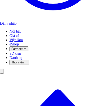
Đăng nhập
Nổi bật
Giá cả
Việc làm
eShop
Farmext
Sự kiện
Danh bạ
Thư viện