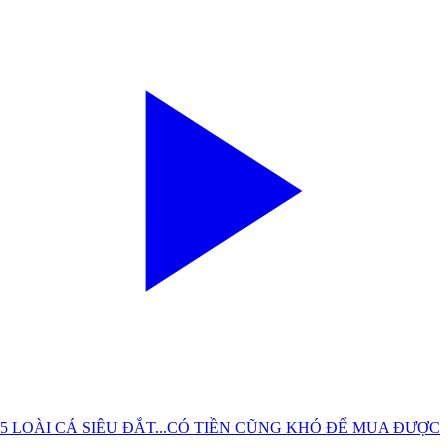
5 LOÀI CÁ SIÊU ĐẮT...CÓ TIỀN CŨNG KHÓ ĐỂ MUA ĐƯỢC