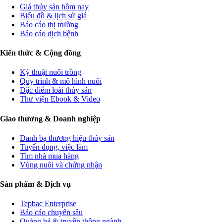
Giá thủy sản hôm nay
Biểu đồ & lịch sử giá
Báo cáo thị trường
Báo cáo dịch bệnh
Kiến thức & Cộng đồng
Kỹ thuật nuôi trồng
Quy trình & mô hình nuôi
Đặc điểm loài thủy sản
Thư viện Ebook & Video
Giao thương & Doanh nghiệp
Danh bạ thương hiệu thủy sản
Tuyển dụng, việc làm
Tìm nhà mua hàng
Vùng nuôi và chứng nhận
Sản phẩm & Dịch vụ
Tepbac Enterprise
Báo cáo chuyên sâu
Quảng bá & truyền thông ngành