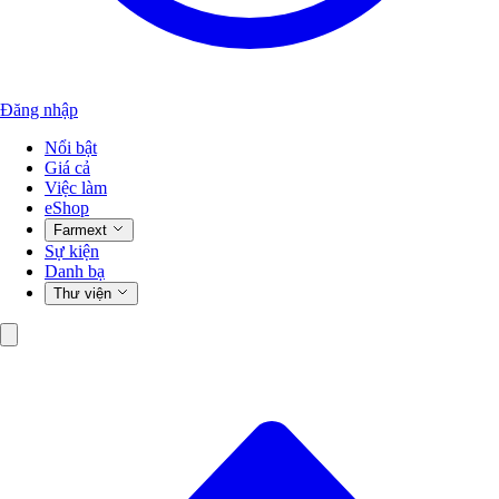
Đăng nhập
Nổi bật
Giá cả
Việc làm
eShop
Farmext
Sự kiện
Danh bạ
Thư viện