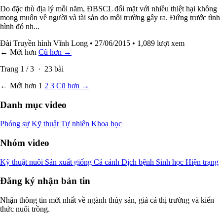
Do đặc thù địa lý mỗi năm, ĐBSCL đối mặt với nhiều thiệt hại không
mong muốn về người và tài sản do môi trường gây ra. Đứng trước tình
hình đó nh...
Đài Truyền hình Vĩnh Long
• 27/06/2015
• 1,089 lượt xem
← Mới hơn
Cũ hơn →
Trang
1
/
3
·
23
bài
← Mới hơn
1
2
3
Cũ hơn →
Danh mục video
Phóng sự
Kỹ thuật
Tự nhiên
Khoa học
Nhóm video
Kỹ thuật nuôi
Sản xuất giống
Cá cảnh
Dịch bệnh
Sinh học
Hiện trạng
Đăng ký nhận bản tin
Nhận thông tin mới nhất về ngành thủy sản, giá cả thị trường và kiến
thức nuôi trồng.