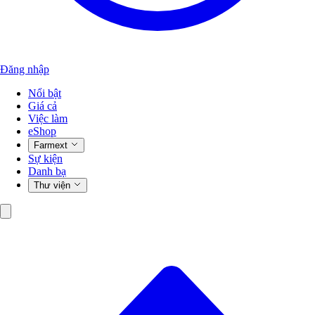
Đăng nhập
Nổi bật
Giá cả
Việc làm
eShop
Farmext
Sự kiện
Danh bạ
Thư viện