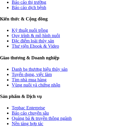
Báo cáo thị trường
Báo cáo dịch bệnh
Kiến thức & Cộng đồng
Kỹ thuật nuôi trồng
Quy trình & mô hình nuôi
Đặc điểm loài thủy sản
Thư viện Ebook & Video
Giao thương & Doanh nghiệp
Danh bạ thương hiệu thủy sản
Tuyển dụng, việc làm
Tìm nhà mua hàng
Vùng nuôi và chứng nhận
Sản phẩm & Dịch vụ
Tepbac Enterprise
Báo cáo chuyên sâu
Quảng bá & truyền thông ngành
Nền tảng hợp tác