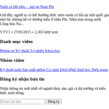
Nuôi cá hồi trên… núi tại Nam Phi
Giờ đây, người ta có thể thưởng thức món sushi cá hồi tại một quốc gia
nhỏ bé, không hề có đường biển ở châu Phi. Nằm trọn trong nước
Cộng hòa Na...
VTV1
• 27/05/2015
• 2,303 lượt xem
Danh mục video
Phóng sự
Kỹ thuật
Tự nhiên
Khoa học
Nhóm video
Kỹ thuật nuôi
Sản xuất giống
Cá cảnh
Dịch bệnh
Sinh học
Hiện trạng
Đăng ký nhận bản tin
Nhận thông tin mới nhất về ngành thủy sản, giá cả thị trường và kiến
thức nuôi trồng.
Đăng ký