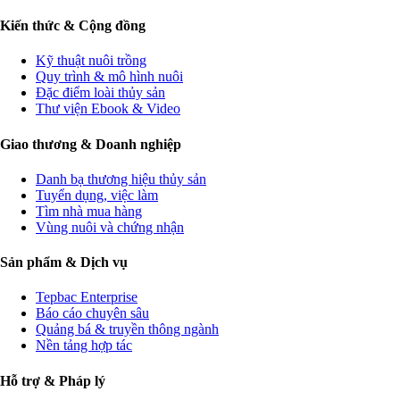
Kiến thức & Cộng đồng
Kỹ thuật nuôi trồng
Quy trình & mô hình nuôi
Đặc điểm loài thủy sản
Thư viện Ebook & Video
Giao thương & Doanh nghiệp
Danh bạ thương hiệu thủy sản
Tuyển dụng, việc làm
Tìm nhà mua hàng
Vùng nuôi và chứng nhận
Sản phẩm & Dịch vụ
Tepbac Enterprise
Báo cáo chuyên sâu
Quảng bá & truyền thông ngành
Nền tảng hợp tác
Hỗ trợ & Pháp lý