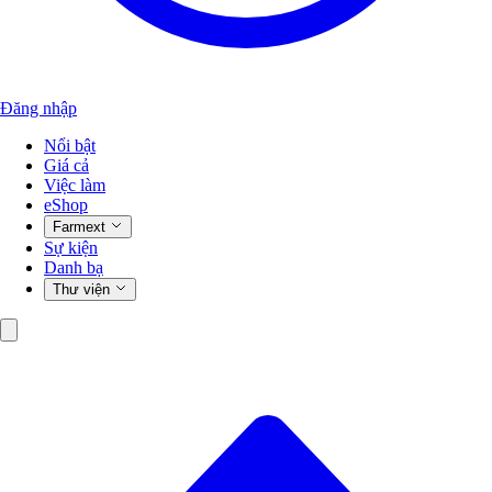
Đăng nhập
Nổi bật
Giá cả
Việc làm
eShop
Farmext
Sự kiện
Danh bạ
Thư viện