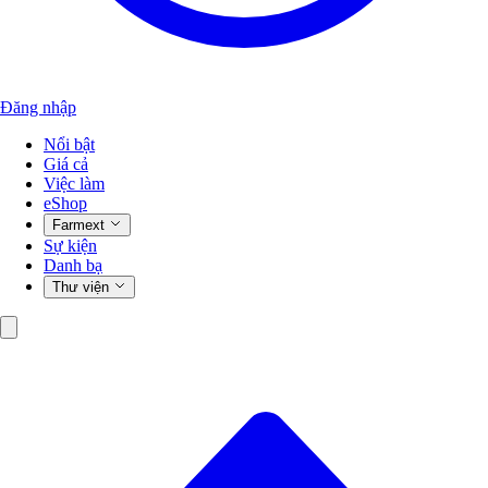
Đăng nhập
Nổi bật
Giá cả
Việc làm
eShop
Farmext
Sự kiện
Danh bạ
Thư viện