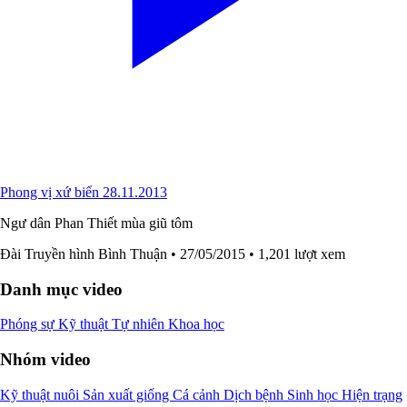
Phong vị xứ biển 28.11.2013
Ngư dân Phan Thiết mùa giũ tôm
Đài Truyền hình Bình Thuận
• 27/05/2015
• 1,201 lượt xem
Danh mục video
Phóng sự
Kỹ thuật
Tự nhiên
Khoa học
Nhóm video
Kỹ thuật nuôi
Sản xuất giống
Cá cảnh
Dịch bệnh
Sinh học
Hiện trạng