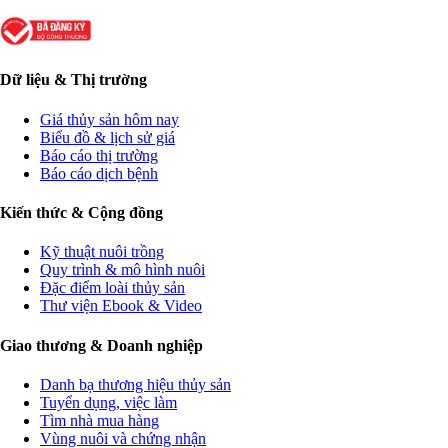
Dữ liệu & Thị trường
Giá thủy sản hôm nay
Biểu đồ & lịch sử giá
Báo cáo thị trường
Báo cáo dịch bệnh
Kiến thức & Cộng đồng
Kỹ thuật nuôi trồng
Quy trình & mô hình nuôi
Đặc điểm loài thủy sản
Thư viện Ebook & Video
Giao thương & Doanh nghiệp
Danh bạ thương hiệu thủy sản
Tuyển dụng, việc làm
Tìm nhà mua hàng
Vùng nuôi và chứng nhận