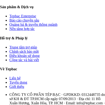
Sản phẩm & Dịch vụ
Tepbac Enterprise
Báo cáo chuyên sâu
Quảng bá & truyền thông ngành
Nền tảng hợp tác
Hỗ trợ & Pháp lý
Trung tâm trợ giúp
Chính sách bảo mật
Điều khoản sử dụng
Cộng tác và bài viết
Về Tepbac
Liên hệ
Tuyển dụng
Giới thiệu
CÔNG TY CỔ PHẦN TÉP BẠC · GPDKKD: 0312448735 do
sở KH & ĐT TP.HCM cấp ngày 07/09/2013 · Địa chỉ: 11 Hồ
Xuân Hương, Xuân Hòa, TP. HCM · Email:
info@tepbac.com
·