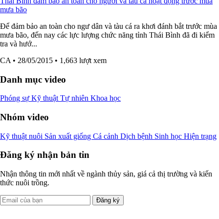
Thái Bình đảm bảo an toàn cho người và tàu cá hoạt động trước mùa
mưa bão
Để đảm bảo an toàn cho ngư dân và tàu cá ra khơi đánh bắt trước mùa
mưa bão, đến nay các lực lượng chức năng tỉnh Thái Bình đã đi kiểm
tra và hướ...
CA
• 28/05/2015
• 1,663 lượt xem
Danh mục video
Phóng sự
Kỹ thuật
Tự nhiên
Khoa học
Nhóm video
Kỹ thuật nuôi
Sản xuất giống
Cá cảnh
Dịch bệnh
Sinh học
Hiện trạng
Đăng ký nhận bản tin
Nhận thông tin mới nhất về ngành thủy sản, giá cả thị trường và kiến
thức nuôi trồng.
Đăng ký