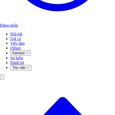
Đăng nhập
Nổi bật
Giá cả
Việc làm
eShop
Farmext
Sự kiện
Danh bạ
Thư viện