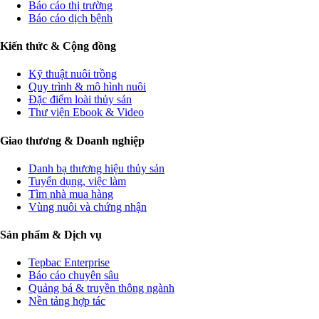
Báo cáo thị trường
Báo cáo dịch bệnh
Kiến thức & Cộng đồng
Kỹ thuật nuôi trồng
Quy trình & mô hình nuôi
Đặc điểm loài thủy sản
Thư viện Ebook & Video
Giao thương & Doanh nghiệp
Danh bạ thương hiệu thủy sản
Tuyển dụng, việc làm
Tìm nhà mua hàng
Vùng nuôi và chứng nhận
Sản phẩm & Dịch vụ
Tepbac Enterprise
Báo cáo chuyên sâu
Quảng bá & truyền thông ngành
Nền tảng hợp tác