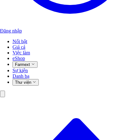
Đăng nhập
Nổi bật
Giá cả
Việc làm
eShop
Farmext
Sự kiện
Danh bạ
Thư viện