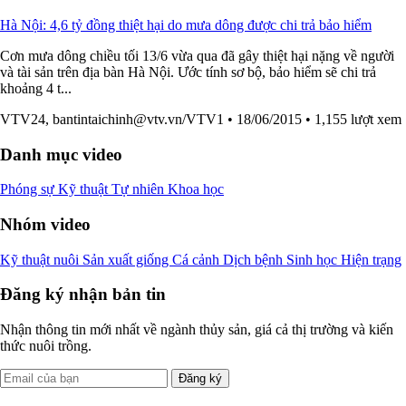
Hà Nội: 4,6 tỷ đồng thiệt hại do mưa dông được chi trả bảo hiểm
Cơn mưa dông chiều tối 13/6 vừa qua đã gây thiệt hại nặng về người
và tài sản trên địa bàn Hà Nội. Ước tính sơ bộ, bảo hiểm sẽ chi trả
khoảng 4 t...
VTV24,
bantintaichinh@vtv.vn
/VTV1
• 18/06/2015
• 1,155 lượt xem
Danh mục video
Phóng sự
Kỹ thuật
Tự nhiên
Khoa học
Nhóm video
Kỹ thuật nuôi
Sản xuất giống
Cá cảnh
Dịch bệnh
Sinh học
Hiện trạng
Đăng ký nhận bản tin
Nhận thông tin mới nhất về ngành thủy sản, giá cả thị trường và kiến
thức nuôi trồng.
Đăng ký