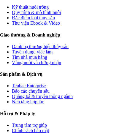
Kỹ thuật nuôi trồng
Quy trình & mô hình nuôi
Đặc điểm loài thủy sản
Thư viện Ebook & Video
Giao thương & Doanh nghiệp
Danh bạ thương hiệu thủy sản
Tuyển dụng, việc làm
Tìm nhà mua hàng
Vùng nuôi và chứng nhận
Sản phẩm & Dịch vụ
Tepbac Enterprise
Báo cáo chuyên sâu
Quảng bá & truyền thông ngành
Nền tảng hợp tác
Hỗ trợ & Pháp lý
Trung tâm trợ giúp
Chính sách bảo mật