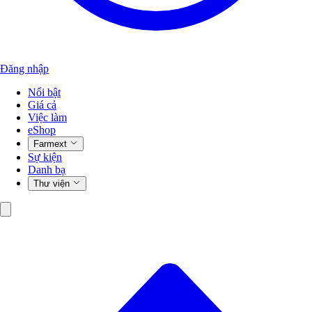
Đăng nhập
Nổi bật
Giá cả
Việc làm
eShop
Farmext
Sự kiện
Danh bạ
Thư viện