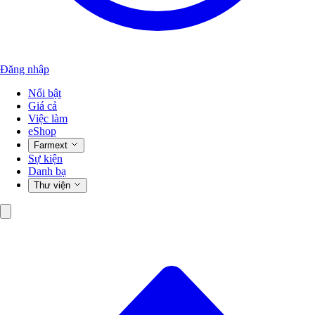
Đăng nhập
Nổi bật
Giá cả
Việc làm
eShop
Farmext
Sự kiện
Danh bạ
Thư viện