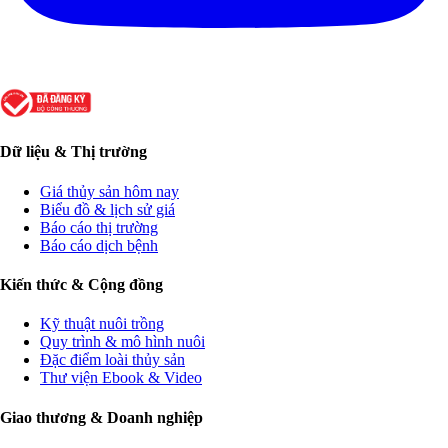
Dữ liệu & Thị trường
Giá thủy sản hôm nay
Biểu đồ & lịch sử giá
Báo cáo thị trường
Báo cáo dịch bệnh
Kiến thức & Cộng đồng
Kỹ thuật nuôi trồng
Quy trình & mô hình nuôi
Đặc điểm loài thủy sản
Thư viện Ebook & Video
Giao thương & Doanh nghiệp