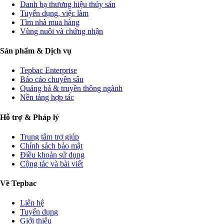
Danh bạ thương hiệu thủy sản
Tuyển dụng, việc làm
Tìm nhà mua hàng
Vùng nuôi và chứng nhận
Sản phẩm & Dịch vụ
Tepbac Enterprise
Báo cáo chuyên sâu
Quảng bá & truyền thông ngành
Nền tảng hợp tác
Hỗ trợ & Pháp lý
Trung tâm trợ giúp
Chính sách bảo mật
Điều khoản sử dụng
Cộng tác và bài viết
Về Tepbac
Liên hệ
Tuyển dụng
Giới thiệu