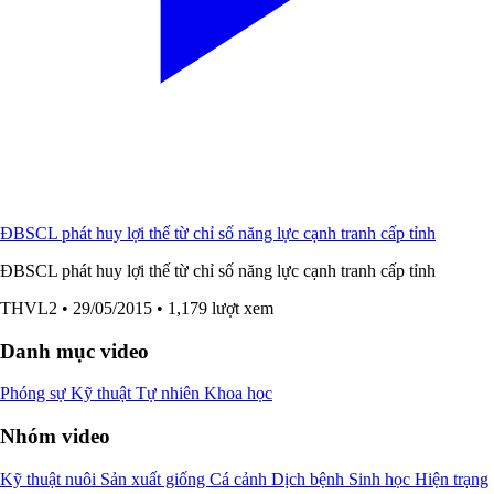
ĐBSCL phát huy lợi thế từ chỉ số năng lực cạnh tranh cấp tỉnh
ĐBSCL phát huy lợi thế từ chỉ số năng lực cạnh tranh cấp tỉnh
THVL2
• 29/05/2015
• 1,179 lượt xem
Danh mục video
Phóng sự
Kỹ thuật
Tự nhiên
Khoa học
Nhóm video
Kỹ thuật nuôi
Sản xuất giống
Cá cảnh
Dịch bệnh
Sinh học
Hiện trạng