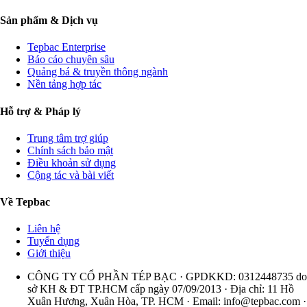
Sản phẩm & Dịch vụ
Tepbac Enterprise
Báo cáo chuyên sâu
Quảng bá & truyền thông ngành
Nền tảng hợp tác
Hỗ trợ & Pháp lý
Trung tâm trợ giúp
Chính sách bảo mật
Điều khoản sử dụng
Cộng tác và bài viết
Về Tepbac
Liên hệ
Tuyển dụng
Giới thiệu
CÔNG TY CỔ PHẦN TÉP BẠC · GPDKKD: 0312448735 do
sở KH & ĐT TP.HCM cấp ngày 07/09/2013 · Địa chỉ: 11 Hồ
Xuân Hương, Xuân Hòa, TP. HCM · Email:
info@tepbac.com
·