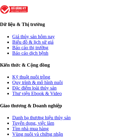
Dữ liệu & Thị trường
Giá thủy sản hôm nay
Biểu đồ & lịch sử giá
Báo cáo thị trường
Báo cáo dịch bệnh
Kiến thức & Cộng đồng
Kỹ thuật nuôi trồng
Quy trình & mô hình nuôi
Đặc điểm loài thủy sản
Thư viện Ebook & Video
Giao thương & Doanh nghiệp
Danh bạ thương hiệu thủy sản
Tuyển dụng, việc làm
Tìm nhà mua hàng
Vùng nuôi và chứng nhận