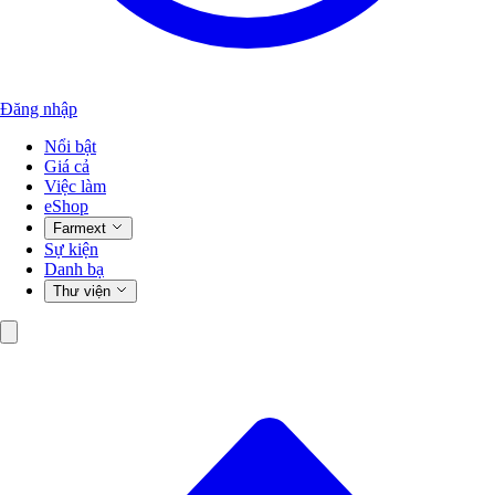
Đăng nhập
Nổi bật
Giá cả
Việc làm
eShop
Farmext
Sự kiện
Danh bạ
Thư viện