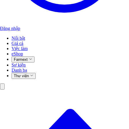
Đăng nhập
Nổi bật
Giá cả
Việc làm
eShop
Farmext
Sự kiện
Danh bạ
Thư viện