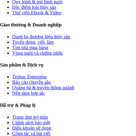
Quy trình & mô hình nuôi
Đặc điểm loài thủy sản
Thư viện Ebook & Video
Giao thương & Doanh nghiệp
Danh bạ thương hiệu thủy sản
Tuyển dụng, việc làm
Tìm nhà mua hàng
Vùng nuôi và chứng nhận
Sản phẩm & Dịch vụ
Tepbac Enterprise
Báo cáo chuyên sâu
Quảng bá & truyền thông ngành
Nền tảng hợp tác
Hỗ trợ & Pháp lý
Trung tâm trợ giúp
Chính sách bảo mật
Điều khoản sử dụng
Cộng tác và bài viết