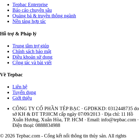
Tepbac Enterprise
Báo cáo chuyên sâu
Quảng bá & truyền thông ngành
Nền tảng hợp tác
Hỗ trợ & Pháp lý
Trung tâm trợ giúp
Chính sách bảo mật
Điều khoản sử dụng
Cộng tác và bài viết
Về Tepbac
Liên hệ
Tuyển dụng
Giới thiệu
CÔNG TY CỔ PHẦN TÉP BẠC · GPDKKD: 0312448735 do
sở KH & ĐT TP.HCM cấp ngày 07/09/2013 · Địa chỉ: 11 Hồ
Xuân Hương, Xuân Hòa, TP. HCM · Email:
info@tepbac.com
·
Điện thoại: 0888834988
© 2026 Tepbac.com - Cổng kết nối thông tin thủy sản. All rights