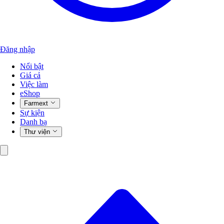
Đăng nhập
Nổi bật
Giá cả
Việc làm
eShop
Farmext
Sự kiện
Danh bạ
Thư viện