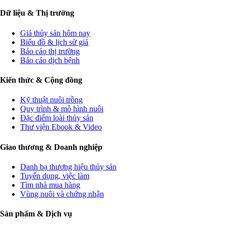
Dữ liệu & Thị trường
Giá thủy sản hôm nay
Biểu đồ & lịch sử giá
Báo cáo thị trường
Báo cáo dịch bệnh
Kiến thức & Cộng đồng
Kỹ thuật nuôi trồng
Quy trình & mô hình nuôi
Đặc điểm loài thủy sản
Thư viện Ebook & Video
Giao thương & Doanh nghiệp
Danh bạ thương hiệu thủy sản
Tuyển dụng, việc làm
Tìm nhà mua hàng
Vùng nuôi và chứng nhận
Sản phẩm & Dịch vụ