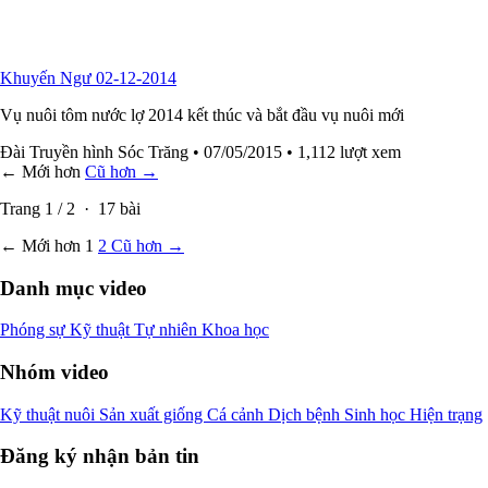
Khuyến Ngư 02-12-2014
Vụ nuôi tôm nước lợ 2014 kết thúc và bắt đầu vụ nuôi mới
Đài Truyền hình Sóc Trăng
• 07/05/2015
• 1,112 lượt xem
← Mới hơn
Cũ hơn →
Trang
1
/
2
·
17
bài
← Mới hơn
1
2
Cũ hơn →
Danh mục video
Phóng sự
Kỹ thuật
Tự nhiên
Khoa học
Nhóm video
Kỹ thuật nuôi
Sản xuất giống
Cá cảnh
Dịch bệnh
Sinh học
Hiện trạng
Đăng ký nhận bản tin