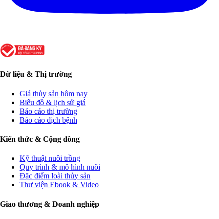
Dữ liệu & Thị trường
Giá thủy sản hôm nay
Biểu đồ & lịch sử giá
Báo cáo thị trường
Báo cáo dịch bệnh
Kiến thức & Cộng đồng
Kỹ thuật nuôi trồng
Quy trình & mô hình nuôi
Đặc điểm loài thủy sản
Thư viện Ebook & Video
Giao thương & Doanh nghiệp