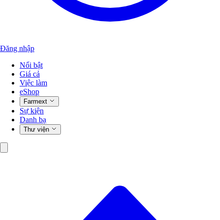
Đăng nhập
Nổi bật
Giá cả
Việc làm
eShop
Farmext
Sự kiện
Danh bạ
Thư viện