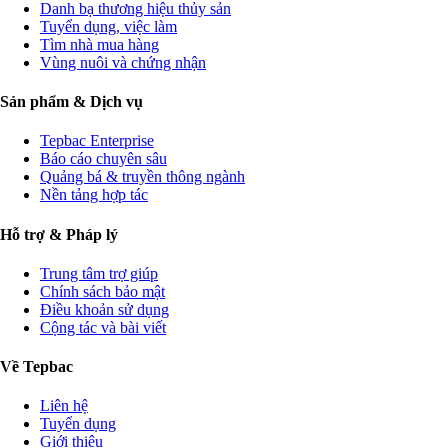
Danh bạ thương hiệu thủy sản
Tuyển dụng, việc làm
Tìm nhà mua hàng
Vùng nuôi và chứng nhận
Sản phẩm & Dịch vụ
Tepbac Enterprise
Báo cáo chuyên sâu
Quảng bá & truyền thông ngành
Nền tảng hợp tác
Hỗ trợ & Pháp lý
Trung tâm trợ giúp
Chính sách bảo mật
Điều khoản sử dụng
Cộng tác và bài viết
Về Tepbac
Liên hệ
Tuyển dụng
Giới thiệu