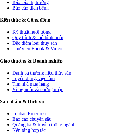
Báo cáo thị trường
Báo cáo dịch bệnh
Kiến thức & Cộng đồng
Kỹ thuật nuôi trồng
Quy trình & mô hình nuôi
Đặc điểm loài thủy sản
Thư viện Ebook & Video
Giao thương & Doanh nghiệp
Danh bạ thương hiệu thủy sản
Tuyển dụng, việc làm
Tìm nhà mua hàng
Vùng nuôi và chứng nhận
Sản phẩm & Dịch vụ
Tepbac Enterprise
Báo cáo chuyên sâu
Quảng bá & truyền thông ngành
Nền tảng hợp tác