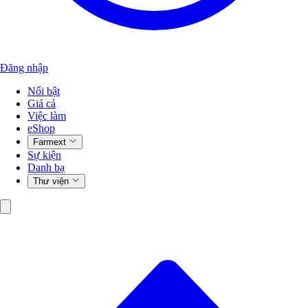
Đăng nhập
Nổi bật
Giá cả
Việc làm
eShop
Farmext
Sự kiện
Danh bạ
Thư viện