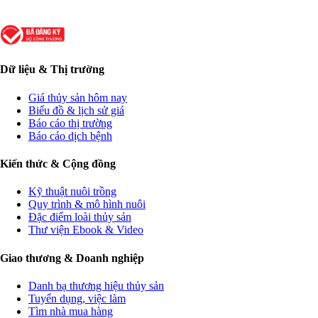
Dữ liệu & Thị trường
Giá thủy sản hôm nay
Biểu đồ & lịch sử giá
Báo cáo thị trường
Báo cáo dịch bệnh
Kiến thức & Cộng đồng
Kỹ thuật nuôi trồng
Quy trình & mô hình nuôi
Đặc điểm loài thủy sản
Thư viện Ebook & Video
Giao thương & Doanh nghiệp
Danh bạ thương hiệu thủy sản
Tuyển dụng, việc làm
Tìm nhà mua hàng