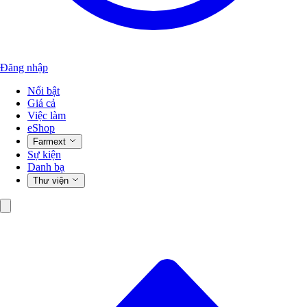
Đăng nhập
Nổi bật
Giá cả
Việc làm
eShop
Farmext
Sự kiện
Danh bạ
Thư viện