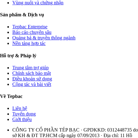
Vùng nuôi và chứng nhận
Sản phẩm & Dịch vụ
Tepbac Enterprise
Báo cáo chuyên sâu
Quảng bá & truyền thông ngành
Nền tảng hợp tác
Hỗ trợ & Pháp lý
Trung tâm trợ giúp
Chính sách bảo mật
Điều khoản sử dụng
Cộng tác và bài viết
Về Tepbac
Liên hệ
Tuyển dụng
Giới thiệu
CÔNG TY CỔ PHẦN TÉP BẠC · GPDKKD: 0312448735 do
sở KH & ĐT TP.HCM cấp ngày 07/09/2013 · Địa chỉ: 11 Hồ