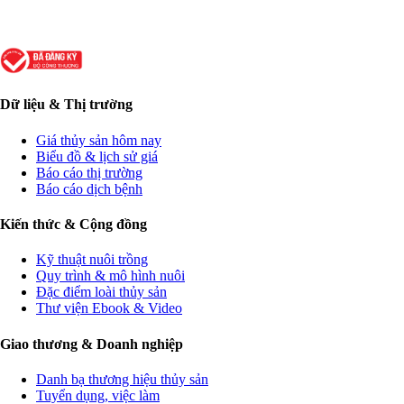
Dữ liệu & Thị trường
Giá thủy sản hôm nay
Biểu đồ & lịch sử giá
Báo cáo thị trường
Báo cáo dịch bệnh
Kiến thức & Cộng đồng
Kỹ thuật nuôi trồng
Quy trình & mô hình nuôi
Đặc điểm loài thủy sản
Thư viện Ebook & Video
Giao thương & Doanh nghiệp
Danh bạ thương hiệu thủy sản
Tuyển dụng, việc làm