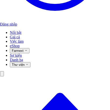
Đăng nhập
Nổi bật
Giá cả
Việc làm
eShop
Farmext
Sự kiện
Danh bạ
Thư viện