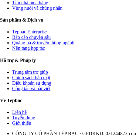
Tìm nhà mua hàng
Vùng nuôi và chứng nhận
Sản phẩm & Dịch vụ
Tepbac Enterprise
Báo cáo chuyên sâu
Quảng bá & truyền thông ngành
Nền tảng hợp tác
Hỗ trợ & Pháp lý
Trung tâm trợ giúp
Chính sách bảo mật
Điều khoản sử dụng
Cộng tác và bài viết
Về Tepbac
Liên hệ
Tuyển dụng
Giới thiệu
CÔNG TY CỔ PHẦN TÉP BẠC · GPDKKD: 0312448735 do