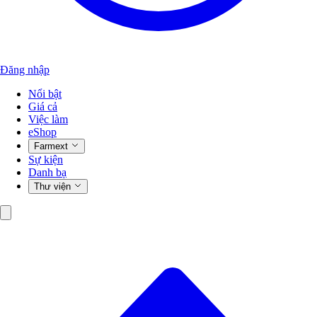
Đăng nhập
Nổi bật
Giá cả
Việc làm
eShop
Farmext
Sự kiện
Danh bạ
Thư viện