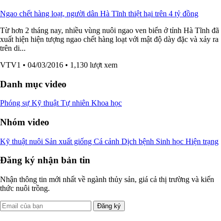
Ngao chết hàng loạt, người dân Hà Tĩnh thiệt hại trên 4 tỷ đồng
Từ hơn 2 tháng nay, nhiều vùng nuôi ngao ven biển ở tỉnh Hà Tĩnh đã
xuất hiện hiện tượng ngao chết hàng loạt với mật độ dày đặc và xảy ra
trên di...
VTV1
• 04/03/2016
• 1,130 lượt xem
Danh mục video
Phóng sự
Kỹ thuật
Tự nhiên
Khoa học
Nhóm video
Kỹ thuật nuôi
Sản xuất giống
Cá cảnh
Dịch bệnh
Sinh học
Hiện trạng
Đăng ký nhận bản tin
Nhận thông tin mới nhất về ngành thủy sản, giá cả thị trường và kiến
thức nuôi trồng.
Đăng ký