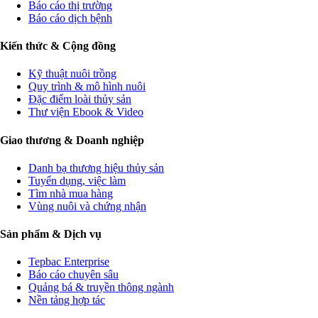
Báo cáo thị trường
Báo cáo dịch bệnh
Kiến thức & Cộng đồng
Kỹ thuật nuôi trồng
Quy trình & mô hình nuôi
Đặc điểm loài thủy sản
Thư viện Ebook & Video
Giao thương & Doanh nghiệp
Danh bạ thương hiệu thủy sản
Tuyển dụng, việc làm
Tìm nhà mua hàng
Vùng nuôi và chứng nhận
Sản phẩm & Dịch vụ
Tepbac Enterprise
Báo cáo chuyên sâu
Quảng bá & truyền thông ngành
Nền tảng hợp tác