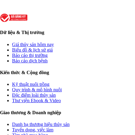
Dữ liệu & Thị trường
Giá thủy sản hôm nay
Biểu đồ & lịch sử giá
Báo cáo thị trường
Báo cáo dịch bệnh
Kiến thức & Cộng đồng
Kỹ thuật nuôi trồng
Quy trình & mô hình nuôi
Đặc điểm loài thủy sản
Thư viện Ebook & Video
Giao thương & Doanh nghiệp
Danh bạ thương hiệu thủy sản
Tuyển dụng, việc làm