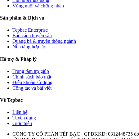
Tìm nhà mua hàng
Vùng nuôi và chứng nhận
Sản phẩm & Dịch vụ
Tepbac Enterprise
Báo cáo chuyên sâu
Quảng bá & truyền thông ngành
Nền tảng hợp tác
Hỗ trợ & Pháp lý
Trung tâm trợ giúp
Chính sách bảo mật
Điều khoản sử dụng
Cộng tác và bài viết
Về Tepbac
Liên hệ
Tuyển dụng
Giới thiệu
CÔNG TY CỔ PHẦN TÉP BẠC · GPDKKD: 0312448735 do