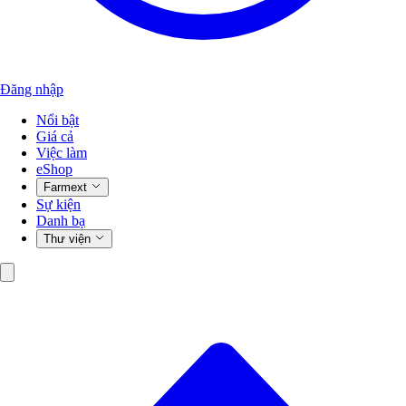
Đăng nhập
Nổi bật
Giá cả
Việc làm
eShop
Farmext
Sự kiện
Danh bạ
Thư viện