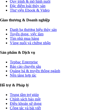
Quy trình & mô hình nuôi
Đặc điểm loài thủy sản
Thư viện Ebook & Video
Giao thương & Doanh nghiệp
Danh bạ thương hiệu thủy sản
Tuyển dụng, việc làm
Tìm nhà mua hàng
Vùng nuôi và chứng nhận
Sản phẩm & Dịch vụ
Tepbac Enterprise
Báo cáo chuyên sâu
Quảng bá & truyền thông ngành
Nền tảng hợp tác
Hỗ trợ & Pháp lý
Trung tâm trợ giúp
Chính sách bảo mật
Điều khoản sử dụng
Cộng tác và bài viết