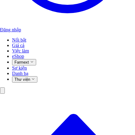
Đăng nhập
Nổi bật
Giá cả
Việc làm
eShop
Farmext
Sự kiện
Danh bạ
Thư viện