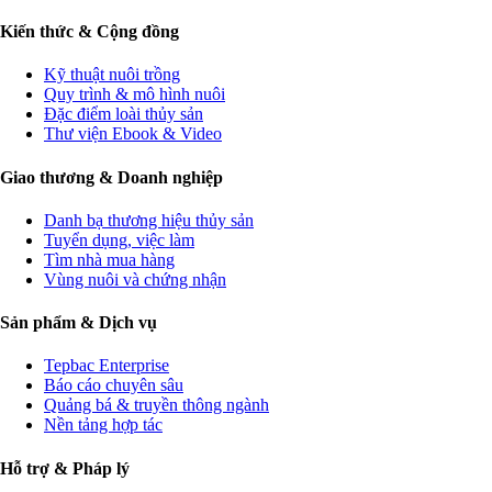
Kiến thức & Cộng đồng
Kỹ thuật nuôi trồng
Quy trình & mô hình nuôi
Đặc điểm loài thủy sản
Thư viện Ebook & Video
Giao thương & Doanh nghiệp
Danh bạ thương hiệu thủy sản
Tuyển dụng, việc làm
Tìm nhà mua hàng
Vùng nuôi và chứng nhận
Sản phẩm & Dịch vụ
Tepbac Enterprise
Báo cáo chuyên sâu
Quảng bá & truyền thông ngành
Nền tảng hợp tác
Hỗ trợ & Pháp lý