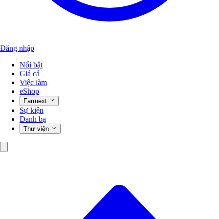
Đăng nhập
Nổi bật
Giá cả
Việc làm
eShop
Farmext
Sự kiện
Danh bạ
Thư viện