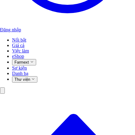
Đăng nhập
Nổi bật
Giá cả
Việc làm
eShop
Farmext
Sự kiện
Danh bạ
Thư viện