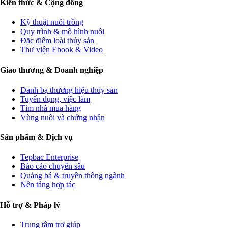
Kiến thức & Cộng đồng
Kỹ thuật nuôi trồng
Quy trình & mô hình nuôi
Đặc điểm loài thủy sản
Thư viện Ebook & Video
Giao thương & Doanh nghiệp
Danh bạ thương hiệu thủy sản
Tuyển dụng, việc làm
Tìm nhà mua hàng
Vùng nuôi và chứng nhận
Sản phẩm & Dịch vụ
Tepbac Enterprise
Báo cáo chuyên sâu
Quảng bá & truyền thông ngành
Nền tảng hợp tác
Hỗ trợ & Pháp lý
Trung tâm trợ giúp