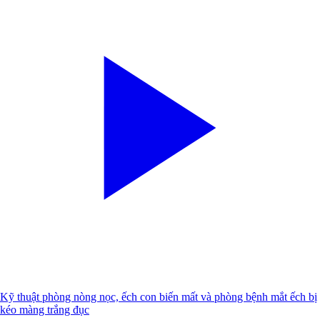
Kỹ thuật phòng nòng nọc, ếch con biến mất và phòng bệnh mắt ếch bị
kéo màng trắng đục