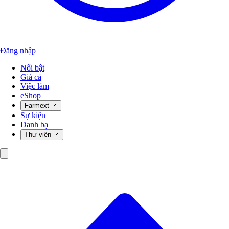
Đăng nhập
Nổi bật
Giá cả
Việc làm
eShop
Farmext
Sự kiện
Danh bạ
Thư viện