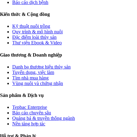
Báo cáo dịch bệnh
Kiến thức & Cộng đồng
Kỹ thuật nuôi trồng
Quy trình & mô hình nuôi
Đặc điểm loài thủy sản
Thư viện Ebook & Video
Giao thương & Doanh nghiệp
Danh bạ thương hiệu thủy sản
Tuyển dụng, việc làm
Tìm nhà mua hàng
Vùng nuôi và chứng nhận
Sản phẩm & Dịch vụ
Tepbac Enterprise
Báo cáo chuyên sâu
Quảng bá & truyền thông ngành
Nền tảng hợp tác
Hỗ trợ & Pháp lý