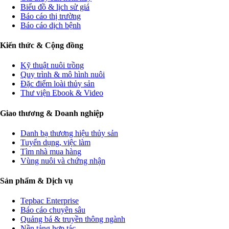
Biểu đồ & lịch sử giá
Báo cáo thị trường
Báo cáo dịch bệnh
Kiến thức & Cộng đồng
Kỹ thuật nuôi trồng
Quy trình & mô hình nuôi
Đặc điểm loài thủy sản
Thư viện Ebook & Video
Giao thương & Doanh nghiệp
Danh bạ thương hiệu thủy sản
Tuyển dụng, việc làm
Tìm nhà mua hàng
Vùng nuôi và chứng nhận
Sản phẩm & Dịch vụ
Tepbac Enterprise
Báo cáo chuyên sâu
Quảng bá & truyền thông ngành
Nền tảng hợp tác