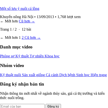
Một số lưu ý nuôi cá lồng
Khuyến nông Hà Nội
• 13/09/2013
• 1,768 lượt xem
← Mới hơn
Cũ hơn →
Trang
1
/
2
·
12
bài
← Mới hơn
1
2
Cũ hơn →
Danh mục video
Phóng sự
Kỹ thuật
Tự nhiên
Khoa học
Nhóm video
Kỹ thuật nuôi
Sản xuất giống
Cá cảnh
Dịch bệnh
Sinh học
Hiện trạng
Đăng ký nhận bản tin
Nhận thông tin mới nhất về ngành thủy sản, giá cả thị trường và kiến
thức nuôi trồng.
Đăng ký