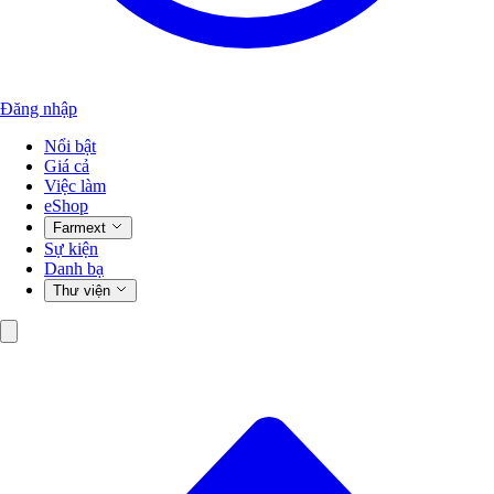
Đăng nhập
Nổi bật
Giá cả
Việc làm
eShop
Farmext
Sự kiện
Danh bạ
Thư viện