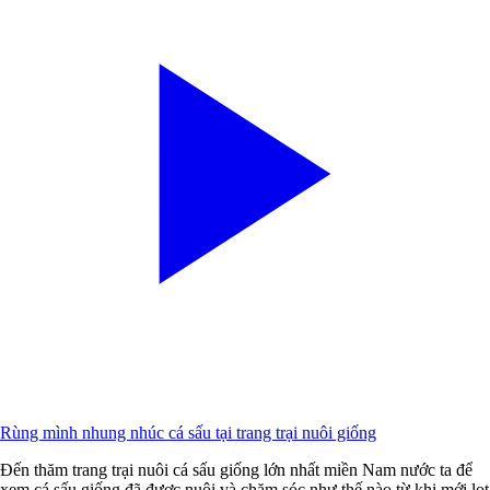
Rùng mình nhung nhúc cá sấu tại trang trại nuôi giống
Đến thăm trang trại nuôi cá sấu giống lớn nhất miền Nam nước ta để
xem cá sấu giống đã được nuôi và chăm sóc như thế nào từ khi mới lọt