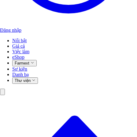
Đăng nhập
Nổi bật
Giá cả
Việc làm
eShop
Farmext
Sự kiện
Danh bạ
Thư viện