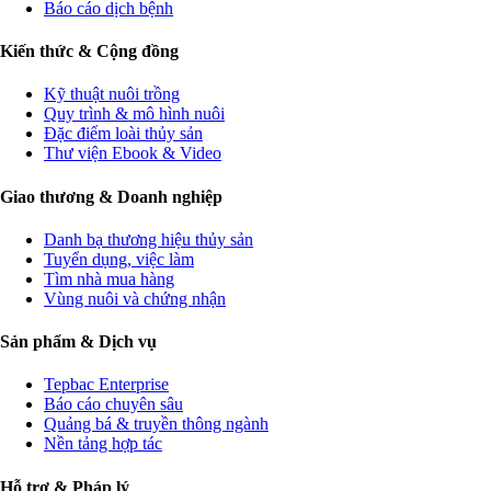
Báo cáo dịch bệnh
Kiến thức & Cộng đồng
Kỹ thuật nuôi trồng
Quy trình & mô hình nuôi
Đặc điểm loài thủy sản
Thư viện Ebook & Video
Giao thương & Doanh nghiệp
Danh bạ thương hiệu thủy sản
Tuyển dụng, việc làm
Tìm nhà mua hàng
Vùng nuôi và chứng nhận
Sản phẩm & Dịch vụ
Tepbac Enterprise
Báo cáo chuyên sâu
Quảng bá & truyền thông ngành
Nền tảng hợp tác
Hỗ trợ & Pháp lý