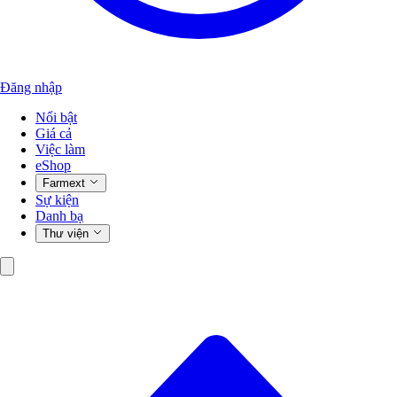
Đăng nhập
Nổi bật
Giá cả
Việc làm
eShop
Farmext
Sự kiện
Danh bạ
Thư viện