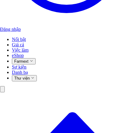
Đăng nhập
Nổi bật
Giá cả
Việc làm
eShop
Farmext
Sự kiện
Danh bạ
Thư viện