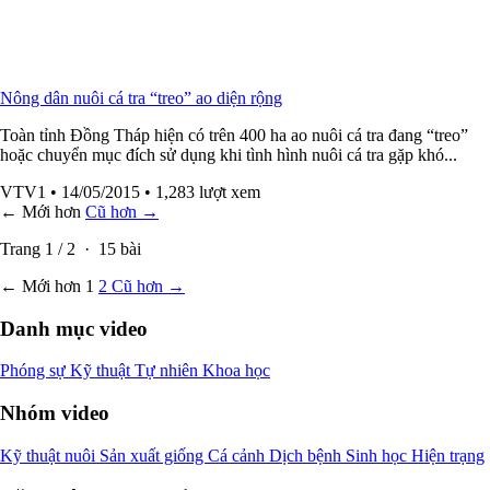
Nông dân nuôi cá tra “treo” ao diện rộng
Toàn tỉnh Đồng Tháp hiện có trên 400 ha ao nuôi cá tra đang “treo”
hoặc chuyển mục đích sử dụng khi tình hình nuôi cá tra gặp khó...
VTV1
• 14/05/2015
• 1,283 lượt xem
← Mới hơn
Cũ hơn →
Trang
1
/
2
·
15
bài
← Mới hơn
1
2
Cũ hơn →
Danh mục video
Phóng sự
Kỹ thuật
Tự nhiên
Khoa học
Nhóm video
Kỹ thuật nuôi
Sản xuất giống
Cá cảnh
Dịch bệnh
Sinh học
Hiện trạng