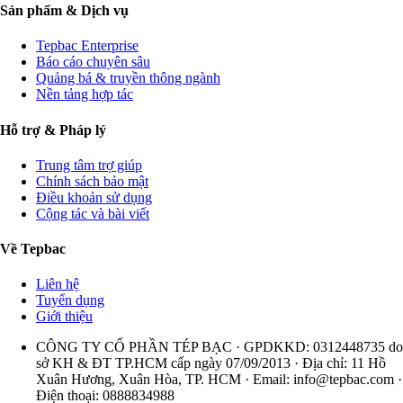
Sản phẩm & Dịch vụ
Tepbac Enterprise
Báo cáo chuyên sâu
Quảng bá & truyền thông ngành
Nền tảng hợp tác
Hỗ trợ & Pháp lý
Trung tâm trợ giúp
Chính sách bảo mật
Điều khoản sử dụng
Cộng tác và bài viết
Về Tepbac
Liên hệ
Tuyển dụng
Giới thiệu
CÔNG TY CỔ PHẦN TÉP BẠC · GPDKKD: 0312448735 do
sở KH & ĐT TP.HCM cấp ngày 07/09/2013 · Địa chỉ: 11 Hồ
Xuân Hương, Xuân Hòa, TP. HCM · Email:
info@tepbac.com
·
Điện thoại: 0888834988