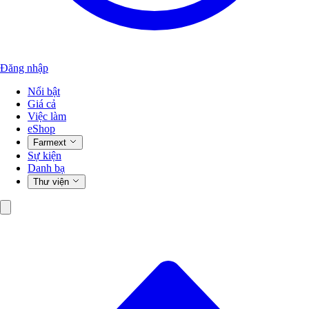
Đăng nhập
Nổi bật
Giá cả
Việc làm
eShop
Farmext
Sự kiện
Danh bạ
Thư viện