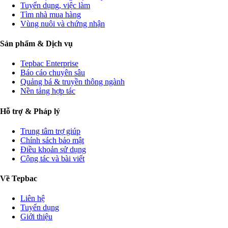
Tuyển dụng, việc làm
Tìm nhà mua hàng
Vùng nuôi và chứng nhận
Sản phẩm & Dịch vụ
Tepbac Enterprise
Báo cáo chuyên sâu
Quảng bá & truyền thông ngành
Nền tảng hợp tác
Hỗ trợ & Pháp lý
Trung tâm trợ giúp
Chính sách bảo mật
Điều khoản sử dụng
Cộng tác và bài viết
Về Tepbac
Liên hệ
Tuyển dụng
Giới thiệu