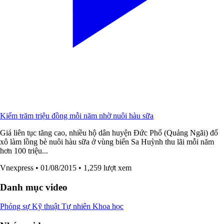
Kiếm trăm triệu đồng mỗi năm nhờ nuôi hàu sữa
Giá liên tục tăng cao, nhiều hộ dân huyện Đức Phổ (Quảng Ngãi) đổ
xô làm lồng bè nuôi hàu sữa ở vùng biển Sa Huỳnh thu lãi mỗi năm
hơn 100 triệu...
Vnexpress
• 01/08/2015
• 1,259 lượt xem
Danh mục video
Phóng sự
Kỹ thuật
Tự nhiên
Khoa học