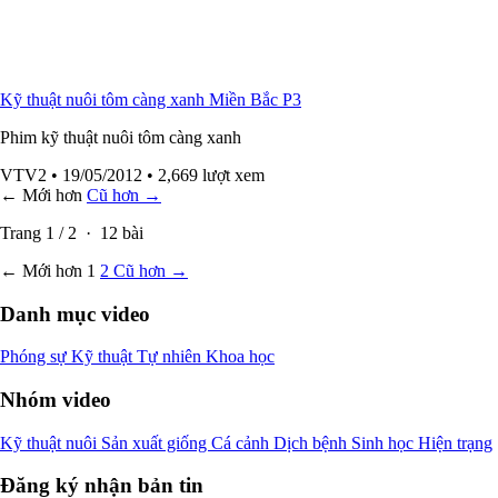
Kỹ thuật nuôi tôm càng xanh Miền Bắc P3
Phim kỹ thuật nuôi tôm càng xanh
VTV2
• 19/05/2012
• 2,669 lượt xem
← Mới hơn
Cũ hơn →
Trang
1
/
2
·
12
bài
← Mới hơn
1
2
Cũ hơn →
Danh mục video
Phóng sự
Kỹ thuật
Tự nhiên
Khoa học
Nhóm video
Kỹ thuật nuôi
Sản xuất giống
Cá cảnh
Dịch bệnh
Sinh học
Hiện trạng
Đăng ký nhận bản tin