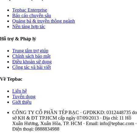
Tepbac Enterprise
Báo cáo chuyên sâu
Quảng bá & truyền thông ngành
Nền tảng hợp tác
Hỗ trợ & Pháp lý
Trung tâm trợ giúp
Chính sách bảo mật
Điều khoản sử dụng
Cộng tác và bài viết
Về Tepbac
Liên hệ
Tuyển dụng
Giới thiệu
CÔNG TY CỔ PHẦN TÉP BẠC · GPDKKD: 0312448735 do
sở KH & ĐT TP.HCM cấp ngày 07/09/2013 · Địa chỉ: 11 Hồ
Xuân Hương, Xuân Hòa, TP. HCM · Email:
info@tepbac.com
·
Điện thoại: 0888834988