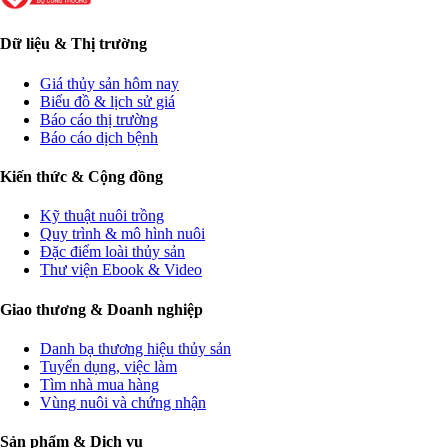
Dữ liệu & Thị trường
Giá thủy sản hôm nay
Biểu đồ & lịch sử giá
Báo cáo thị trường
Báo cáo dịch bệnh
Kiến thức & Cộng đồng
Kỹ thuật nuôi trồng
Quy trình & mô hình nuôi
Đặc điểm loài thủy sản
Thư viện Ebook & Video
Giao thương & Doanh nghiệp
Danh bạ thương hiệu thủy sản
Tuyển dụng, việc làm
Tìm nhà mua hàng
Vùng nuôi và chứng nhận
Sản phẩm & Dịch vụ