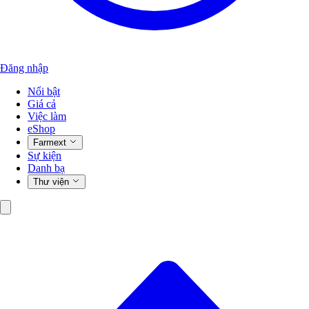
Đăng nhập
Nổi bật
Giá cả
Việc làm
eShop
Farmext
Sự kiện
Danh bạ
Thư viện