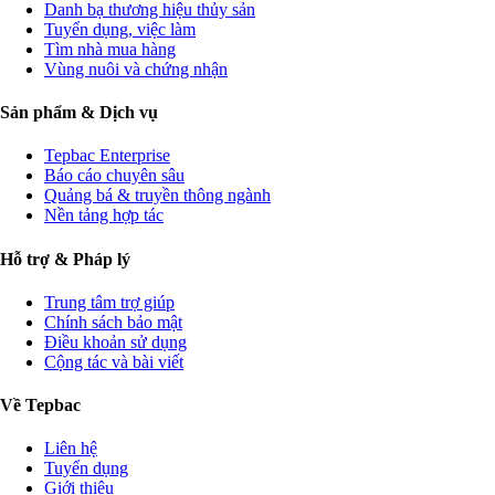
Danh bạ thương hiệu thủy sản
Tuyển dụng, việc làm
Tìm nhà mua hàng
Vùng nuôi và chứng nhận
Sản phẩm & Dịch vụ
Tepbac Enterprise
Báo cáo chuyên sâu
Quảng bá & truyền thông ngành
Nền tảng hợp tác
Hỗ trợ & Pháp lý
Trung tâm trợ giúp
Chính sách bảo mật
Điều khoản sử dụng
Cộng tác và bài viết
Về Tepbac
Liên hệ
Tuyển dụng
Giới thiệu