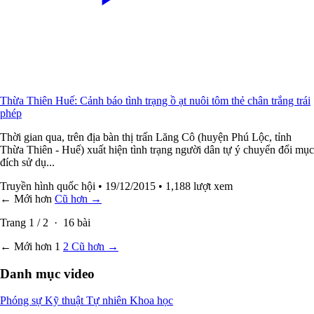
Thừa Thiên Huế: Cảnh báo tình trạng ồ ạt nuôi tôm thẻ chân trắng trái
phép
Thời gian qua, trên địa bàn thị trấn Lăng Cô (huyện Phú Lộc, tỉnh
Thừa Thiên - Huế) xuất hiện tình trạng người dân tự ý chuyển đổi mục
đích sử dụ...
Truyền hình quốc hội
• 19/12/2015
• 1,188 lượt xem
← Mới hơn
Cũ hơn →
Trang
1
/
2
·
16
bài
← Mới hơn
1
2
Cũ hơn →
Danh mục video
Phóng sự
Kỹ thuật
Tự nhiên
Khoa học