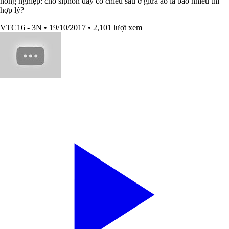
nông nghiệp: chỗ siphon đáy có chiều sâu ở giữa ao là bao nhiêu thì
hợp lý?
VTC16 - 3N
• 19/10/2017
• 2,101 lượt xem