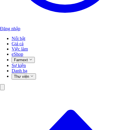
Đăng nhập
Nổi bật
Giá cả
Việc làm
eShop
Farmext
Sự kiện
Danh bạ
Thư viện