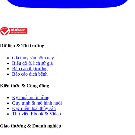
Dữ liệu & Thị trường
Giá thủy sản hôm nay
Biểu đồ & lịch sử giá
Báo cáo thị trường
Báo cáo dịch bệnh
Kiến thức & Cộng đồng
Kỹ thuật nuôi trồng
Quy trình & mô hình nuôi
Đặc điểm loài thủy sản
Thư viện Ebook & Video
Giao thương & Doanh nghiệp