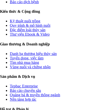
Báo cáo dịch bệnh
Kiến thức & Cộng đồng
Kỹ thuật nuôi trồng
Quy trình & mô hình nuôi
Đặc điểm loài thủy sản
Thư viện Ebook & Video
Giao thương & Doanh nghiệp
Danh bạ thương hiệu thủy sản
Tuyển dụng, việc làm
Tìm nhà mua hàng
Vùng nuôi và chứng nhận
Sản phẩm & Dịch vụ
Tepbac Enterprise
Báo cáo chuyên sâu
Quảng bá & truyền thông ngành
Nền tảng hợp tác
Hỗ trợ & Pháp lý