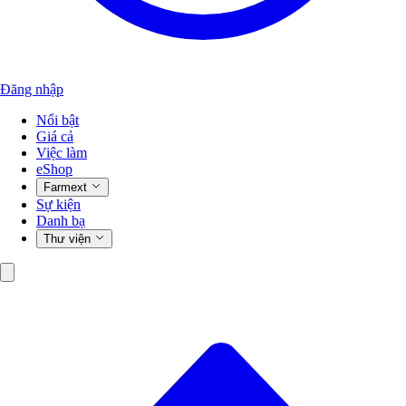
Đăng nhập
Nổi bật
Giá cả
Việc làm
eShop
Farmext
Sự kiện
Danh bạ
Thư viện