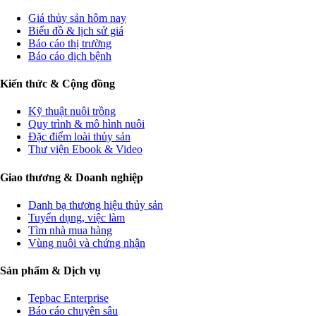
Giá thủy sản hôm nay
Biểu đồ & lịch sử giá
Báo cáo thị trường
Báo cáo dịch bệnh
Kiến thức & Cộng đồng
Kỹ thuật nuôi trồng
Quy trình & mô hình nuôi
Đặc điểm loài thủy sản
Thư viện Ebook & Video
Giao thương & Doanh nghiệp
Danh bạ thương hiệu thủy sản
Tuyển dụng, việc làm
Tìm nhà mua hàng
Vùng nuôi và chứng nhận
Sản phẩm & Dịch vụ
Tepbac Enterprise
Báo cáo chuyên sâu