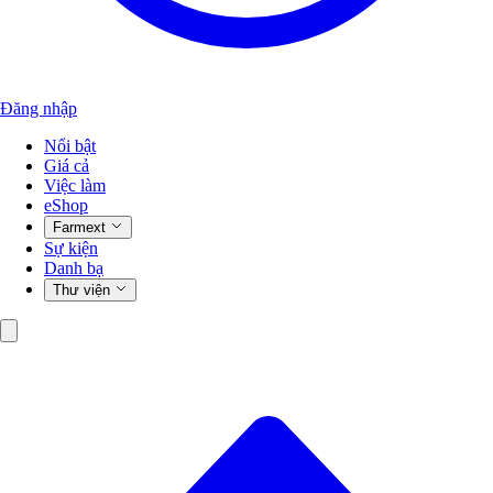
Đăng nhập
Nổi bật
Giá cả
Việc làm
eShop
Farmext
Sự kiện
Danh bạ
Thư viện