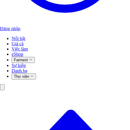
Đăng nhập
Nổi bật
Giá cả
Việc làm
eShop
Farmext
Sự kiện
Danh bạ
Thư viện