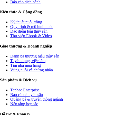
Báo cáo dịch bệnh
Kiến thức & Cộng đồng
Kỹ thuật nuôi trồng
Quy trình & mô hình nuôi
Đặc điểm loài thủy sản
Thư viện Ebook & Video
Giao thương & Doanh nghiệp
Danh bạ thương hiệu thủy sản
Tuyển dụng, việc làm
Tìm nhà mua hàng
Vùng nuôi và chứng nhận
Sản phẩm & Dịch vụ
Tepbac Enterprise
Báo cáo chuyên sâu
Quảng bá & truyền thông ngành
Nền tảng hợp tác
Hỗ trợ & Pháp lý