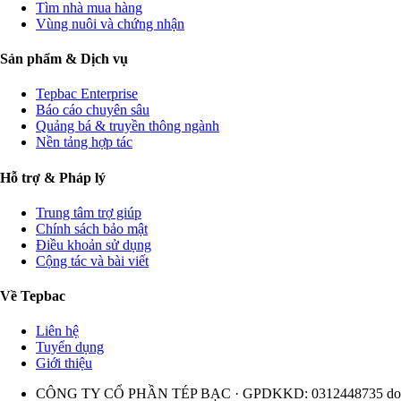
Tìm nhà mua hàng
Vùng nuôi và chứng nhận
Sản phẩm & Dịch vụ
Tepbac Enterprise
Báo cáo chuyên sâu
Quảng bá & truyền thông ngành
Nền tảng hợp tác
Hỗ trợ & Pháp lý
Trung tâm trợ giúp
Chính sách bảo mật
Điều khoản sử dụng
Cộng tác và bài viết
Về Tepbac
Liên hệ
Tuyển dụng
Giới thiệu
CÔNG TY CỔ PHẦN TÉP BẠC · GPDKKD: 0312448735 do