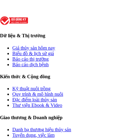
Dữ liệu & Thị trường
Giá thủy sản hôm nay
Biểu đồ & lịch sử giá
Báo cáo thị trường
Báo cáo dịch bệnh
Kiến thức & Cộng đồng
Kỹ thuật nuôi trồng
Quy trình & mô hình nuôi
Đặc điểm loài thủy sản
Thư viện Ebook & Video
Giao thương & Doanh nghiệp
Danh bạ thương hiệu thủy sản
Tuyển dụng, việc làm