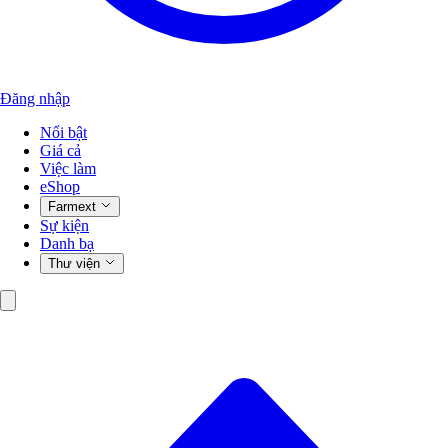
Đăng nhập
Nổi bật
Giá cả
Việc làm
eShop
Farmext
Sự kiện
Danh bạ
Thư viện