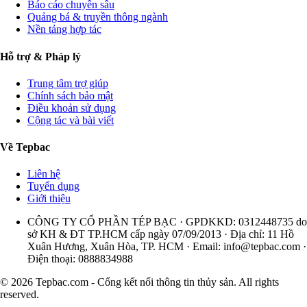
Báo cáo chuyên sâu
Quảng bá & truyền thông ngành
Nền tảng hợp tác
Hỗ trợ & Pháp lý
Trung tâm trợ giúp
Chính sách bảo mật
Điều khoản sử dụng
Cộng tác và bài viết
Về Tepbac
Liên hệ
Tuyển dụng
Giới thiệu
CÔNG TY CỔ PHẦN TÉP BẠC · GPDKKD: 0312448735 do
sở KH & ĐT TP.HCM cấp ngày 07/09/2013 · Địa chỉ: 11 Hồ
Xuân Hương, Xuân Hòa, TP. HCM · Email:
info@tepbac.com
·
Điện thoại: 0888834988
© 2026 Tepbac.com - Cổng kết nối thông tin thủy sản. All rights
reserved.