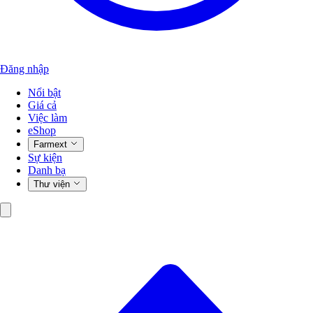
Đăng nhập
Nổi bật
Giá cả
Việc làm
eShop
Farmext
Sự kiện
Danh bạ
Thư viện