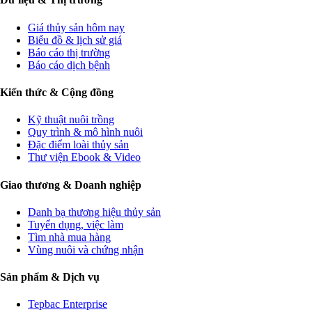
Giá thủy sản hôm nay
Biểu đồ & lịch sử giá
Báo cáo thị trường
Báo cáo dịch bệnh
Kiến thức & Cộng đồng
Kỹ thuật nuôi trồng
Quy trình & mô hình nuôi
Đặc điểm loài thủy sản
Thư viện Ebook & Video
Giao thương & Doanh nghiệp
Danh bạ thương hiệu thủy sản
Tuyển dụng, việc làm
Tìm nhà mua hàng
Vùng nuôi và chứng nhận
Sản phẩm & Dịch vụ
Tepbac Enterprise