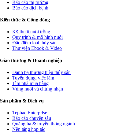
Báo cáo thị trường
Báo cáo dịch bệnh
Kiến thức & Cộng đồng
Kỹ thuật nuôi trồng
Quy trình & mô hình nuôi
Đặc điểm loài thủy sản
Thư viện Ebook & Video
Giao thương & Doanh nghiệp
Danh bạ thương hiệu thủy sản
Tuyển dụng, việc làm
Tìm nhà mua hàng
Vùng nuôi và chứng nhận
Sản phẩm & Dịch vụ
Tepbac Enterprise
Báo cáo chuyên sâu
Quảng bá & truyền thông ngành
Nền tảng hợp tác