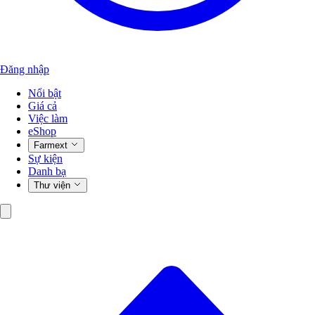
Đăng nhập
Nổi bật
Giá cả
Việc làm
eShop
Farmext
Sự kiện
Danh bạ
Thư viện