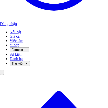
Đăng nhập
Nổi bật
Giá cả
Việc làm
eShop
Farmext
Sự kiện
Danh bạ
Thư viện