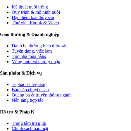
Kỹ thuật nuôi trồng
Quy trình & mô hình nuôi
Đặc điểm loài thủy sản
Thư viện Ebook & Video
Giao thương & Doanh nghiệp
Danh bạ thương hiệu thủy sản
Tuyển dụng, việc làm
Tìm nhà mua hàng
Vùng nuôi và chứng nhận
Sản phẩm & Dịch vụ
Tepbac Enterprise
Báo cáo chuyên sâu
Quảng bá & truyền thông ngành
Nền tảng hợp tác
Hỗ trợ & Pháp lý
Trung tâm trợ giúp
Chính sách bảo mật