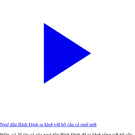
Ngư dân Bình Định ra khơi với bộ câu cá ngừ mới
Hiện, cả 25 tàu cá của ngư dân Bình Định đã ra khơi cùng với bộ câu