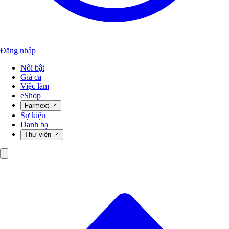
Đăng nhập
Nổi bật
Giá cả
Việc làm
eShop
Farmext
Sự kiện
Danh bạ
Thư viện