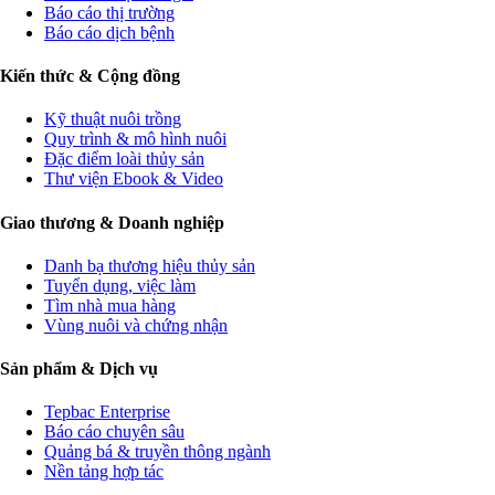
Báo cáo thị trường
Báo cáo dịch bệnh
Kiến thức & Cộng đồng
Kỹ thuật nuôi trồng
Quy trình & mô hình nuôi
Đặc điểm loài thủy sản
Thư viện Ebook & Video
Giao thương & Doanh nghiệp
Danh bạ thương hiệu thủy sản
Tuyển dụng, việc làm
Tìm nhà mua hàng
Vùng nuôi và chứng nhận
Sản phẩm & Dịch vụ
Tepbac Enterprise
Báo cáo chuyên sâu
Quảng bá & truyền thông ngành
Nền tảng hợp tác