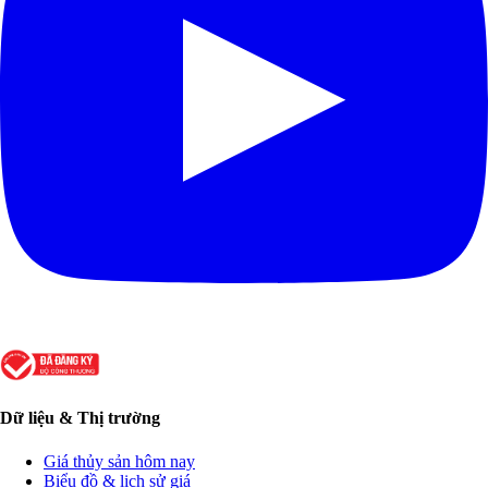
Dữ liệu & Thị trường
Giá thủy sản hôm nay
Biểu đồ & lịch sử giá