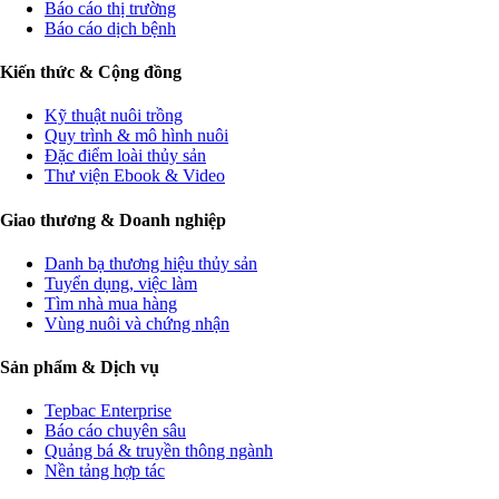
Báo cáo thị trường
Báo cáo dịch bệnh
Kiến thức & Cộng đồng
Kỹ thuật nuôi trồng
Quy trình & mô hình nuôi
Đặc điểm loài thủy sản
Thư viện Ebook & Video
Giao thương & Doanh nghiệp
Danh bạ thương hiệu thủy sản
Tuyển dụng, việc làm
Tìm nhà mua hàng
Vùng nuôi và chứng nhận
Sản phẩm & Dịch vụ
Tepbac Enterprise
Báo cáo chuyên sâu
Quảng bá & truyền thông ngành
Nền tảng hợp tác