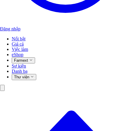
Đăng nhập
Nổi bật
Giá cả
Việc làm
eShop
Farmext
Sự kiện
Danh bạ
Thư viện