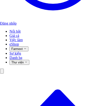
Đăng nhập
Nổi bật
Giá cả
Việc làm
eShop
Farmext
Sự kiện
Danh bạ
Thư viện