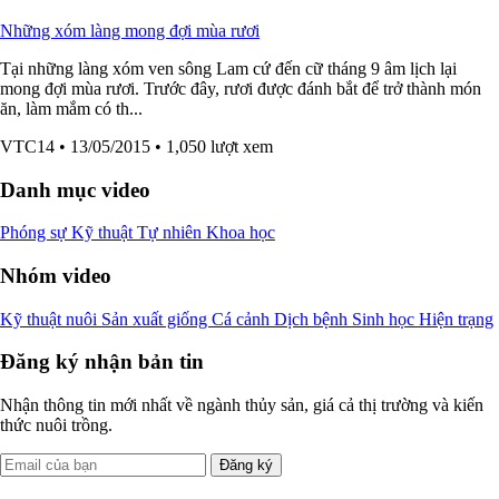
Những xóm làng mong đợi mùa rươi
Tại những làng xóm ven sông Lam cứ đến cữ tháng 9 âm lịch lại
mong đợi mùa rươi. Trước đây, rươi được đánh bắt để trở thành món
ăn, làm mắm có th...
VTC14
• 13/05/2015
• 1,050 lượt xem
Danh mục video
Phóng sự
Kỹ thuật
Tự nhiên
Khoa học
Nhóm video
Kỹ thuật nuôi
Sản xuất giống
Cá cảnh
Dịch bệnh
Sinh học
Hiện trạng
Đăng ký nhận bản tin
Nhận thông tin mới nhất về ngành thủy sản, giá cả thị trường và kiến
thức nuôi trồng.
Đăng ký