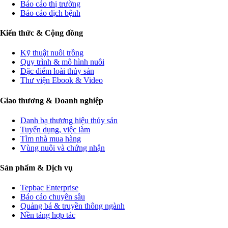
Báo cáo thị trường
Báo cáo dịch bệnh
Kiến thức & Cộng đồng
Kỹ thuật nuôi trồng
Quy trình & mô hình nuôi
Đặc điểm loài thủy sản
Thư viện Ebook & Video
Giao thương & Doanh nghiệp
Danh bạ thương hiệu thủy sản
Tuyển dụng, việc làm
Tìm nhà mua hàng
Vùng nuôi và chứng nhận
Sản phẩm & Dịch vụ
Tepbac Enterprise
Báo cáo chuyên sâu
Quảng bá & truyền thông ngành
Nền tảng hợp tác