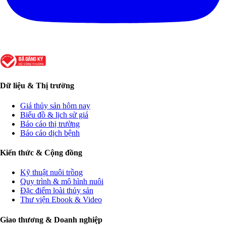
Dữ liệu & Thị trường
Giá thủy sản hôm nay
Biểu đồ & lịch sử giá
Báo cáo thị trường
Báo cáo dịch bệnh
Kiến thức & Cộng đồng
Kỹ thuật nuôi trồng
Quy trình & mô hình nuôi
Đặc điểm loài thủy sản
Thư viện Ebook & Video
Giao thương & Doanh nghiệp