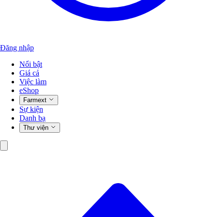
Đăng nhập
Nổi bật
Giá cả
Việc làm
eShop
Farmext
Sự kiện
Danh bạ
Thư viện