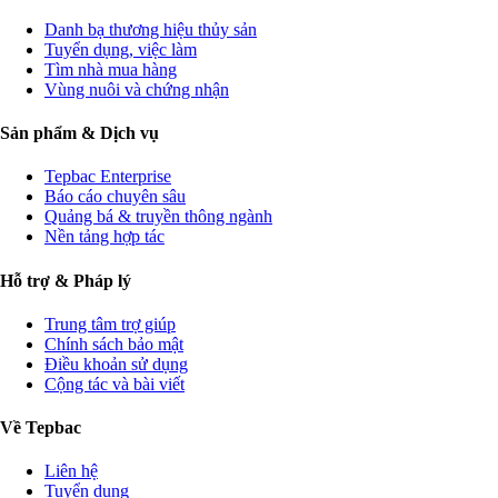
Danh bạ thương hiệu thủy sản
Tuyển dụng, việc làm
Tìm nhà mua hàng
Vùng nuôi và chứng nhận
Sản phẩm & Dịch vụ
Tepbac Enterprise
Báo cáo chuyên sâu
Quảng bá & truyền thông ngành
Nền tảng hợp tác
Hỗ trợ & Pháp lý
Trung tâm trợ giúp
Chính sách bảo mật
Điều khoản sử dụng
Cộng tác và bài viết
Về Tepbac
Liên hệ
Tuyển dụng