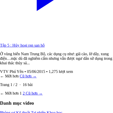
Tập 5 : Hủy hoại rạn san hô
Ở vùng biển Nam Trung Bộ, các dụng cụ như: giã cào, lờ dây, xung
điện…mặc dù đã nghiêm cấm nhưng vẫn được ngư dân sử dụng trong
khai thác thủy sả...
VTV Phú Yên
• 05/06/2015
• 1,275 lượt xem
← Mới hơn
Cũ hơn →
Trang
1
/
2
·
16
bài
← Mới hơn
1
2
Cũ hơn →
Danh mục video
Phóng sự
Kỹ thuật
Tự nhiên
Khoa học