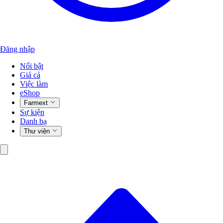
Đăng nhập
Nổi bật
Giá cả
Việc làm
eShop
Farmext
Sự kiện
Danh bạ
Thư viện