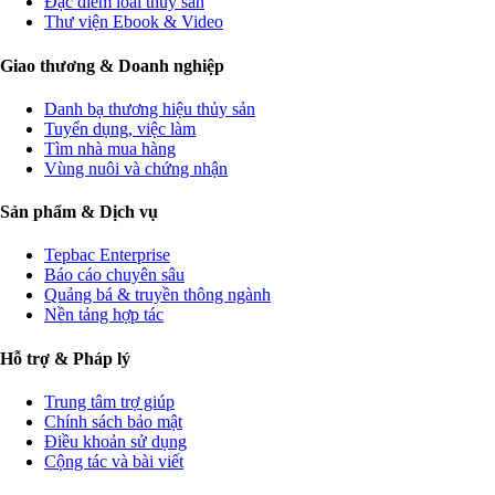
Đặc điểm loài thủy sản
Thư viện Ebook & Video
Giao thương & Doanh nghiệp
Danh bạ thương hiệu thủy sản
Tuyển dụng, việc làm
Tìm nhà mua hàng
Vùng nuôi và chứng nhận
Sản phẩm & Dịch vụ
Tepbac Enterprise
Báo cáo chuyên sâu
Quảng bá & truyền thông ngành
Nền tảng hợp tác
Hỗ trợ & Pháp lý
Trung tâm trợ giúp
Chính sách bảo mật
Điều khoản sử dụng
Cộng tác và bài viết