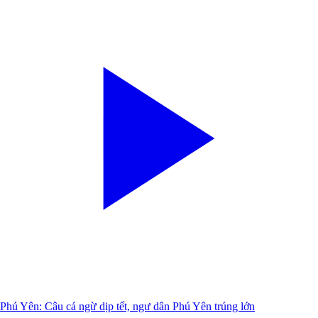
Phú Yên: Câu cá ngừ dịp tết, ngư dân Phú Yên trúng lớn