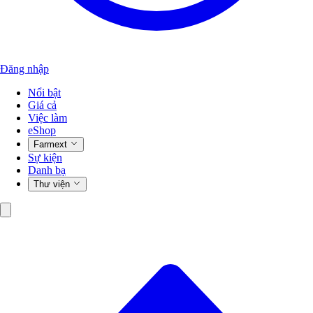
Đăng nhập
Nổi bật
Giá cả
Việc làm
eShop
Farmext
Sự kiện
Danh bạ
Thư viện