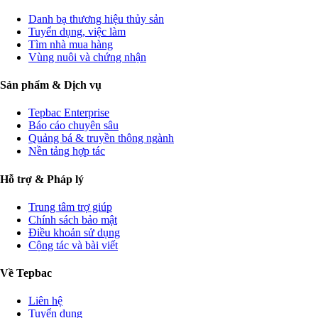
Danh bạ thương hiệu thủy sản
Tuyển dụng, việc làm
Tìm nhà mua hàng
Vùng nuôi và chứng nhận
Sản phẩm & Dịch vụ
Tepbac Enterprise
Báo cáo chuyên sâu
Quảng bá & truyền thông ngành
Nền tảng hợp tác
Hỗ trợ & Pháp lý
Trung tâm trợ giúp
Chính sách bảo mật
Điều khoản sử dụng
Cộng tác và bài viết
Về Tepbac
Liên hệ
Tuyển dụng