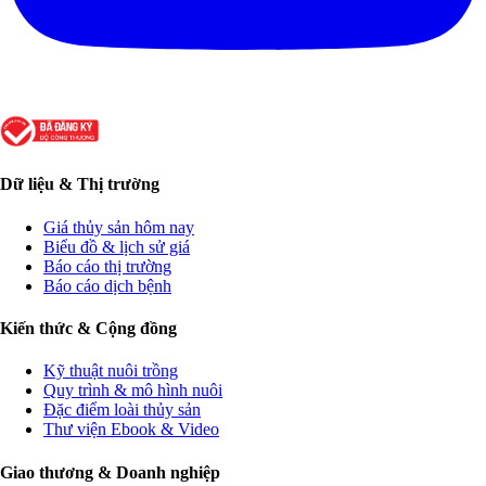
Dữ liệu & Thị trường
Giá thủy sản hôm nay
Biểu đồ & lịch sử giá
Báo cáo thị trường
Báo cáo dịch bệnh
Kiến thức & Cộng đồng
Kỹ thuật nuôi trồng
Quy trình & mô hình nuôi
Đặc điểm loài thủy sản
Thư viện Ebook & Video
Giao thương & Doanh nghiệp