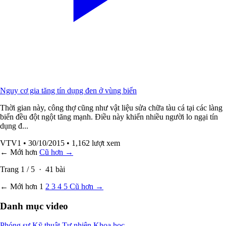
Nguy cơ gia tăng tín dụng đen ở vùng biển
Thời gian này, công thợ cũng như vật liệu sửa chữa tàu cá tại các làng
biển đều đột ngột tăng mạnh. Điều này khiến nhiều người lo ngại tín
dụng đ...
VTV1
• 30/10/2015
• 1,162 lượt xem
← Mới hơn
Cũ hơn →
Trang
1
/
5
·
41
bài
← Mới hơn
1
2
3
4
5
Cũ hơn →
Danh mục video
Phóng sự
Kỹ thuật
Tự nhiên
Khoa học