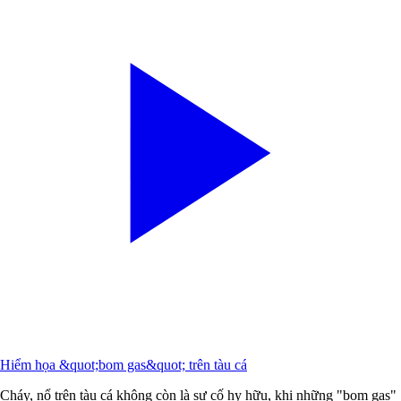
Hiểm họa &quot;bom gas&quot; trên tàu cá
Cháy, nổ trên tàu cá không còn là sự cố hy hữu, khi những "bom gas"