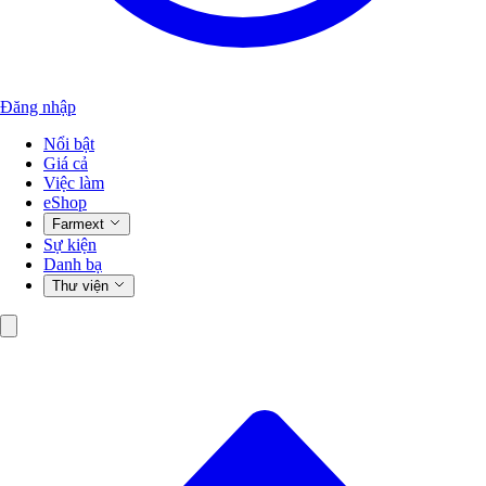
Đăng nhập
Nổi bật
Giá cả
Việc làm
eShop
Farmext
Sự kiện
Danh bạ
Thư viện