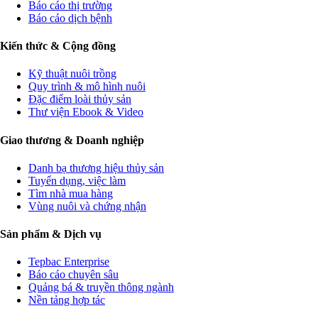
Báo cáo thị trường
Báo cáo dịch bệnh
Kiến thức & Cộng đồng
Kỹ thuật nuôi trồng
Quy trình & mô hình nuôi
Đặc điểm loài thủy sản
Thư viện Ebook & Video
Giao thương & Doanh nghiệp
Danh bạ thương hiệu thủy sản
Tuyển dụng, việc làm
Tìm nhà mua hàng
Vùng nuôi và chứng nhận
Sản phẩm & Dịch vụ
Tepbac Enterprise
Báo cáo chuyên sâu
Quảng bá & truyền thông ngành
Nền tảng hợp tác