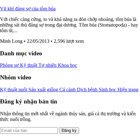
Vũ khí đáng sợ của tôm búa
Với chiếc càng cứng, to và khả năng ra đòn chớp nhoáng, tôm búa là
những sát thủ đáng sợ trong đại dương. Tôm búa (Stomatopoda) - hay
tôm tít,...
Minh Long
• 22/05/2013
• 2,596 lượt xem
Danh mục video
Phóng sự
Kỹ thuật
Tự nhiên
Khoa học
Nhóm video
Kỹ thuật nuôi
Sản xuất giống
Cá cảnh
Dịch bệnh
Sinh học
Hiện trạng
Đăng ký nhận bản tin
Nhận thông tin mới nhất về ngành thủy sản, giá cả thị trường và kiến
thức nuôi trồng.
Đăng ký