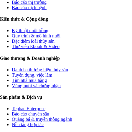
Báo cáo thị trường
Báo cáo dịch bệnh
Kiến thức & Cộng đồng
Kỹ thuật nuôi trồng
Quy trình & mô hình nuôi
Đặc điểm loài thủy sản
Thư viện Ebook & Video
Giao thương & Doanh nghiệp
Danh bạ thương hiệu thủy sản
Tuyển dụng, việc làm
Tìm nhà mua hàng
Vùng nuôi và chứng nhận
Sản phẩm & Dịch vụ
Tepbac Enterprise
Báo cáo chuyên sâu
Quảng bá & truyền thông ngành
Nền tảng hợp tác