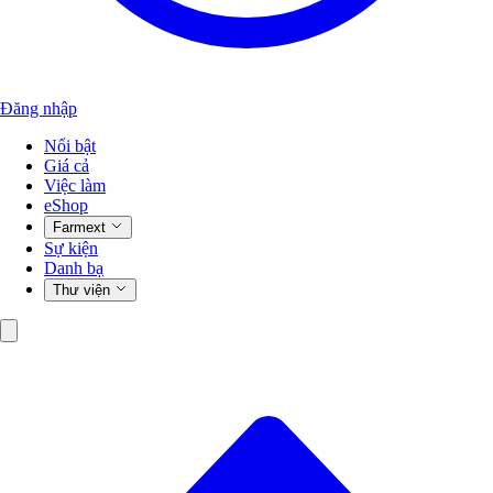
Đăng nhập
Nổi bật
Giá cả
Việc làm
eShop
Farmext
Sự kiện
Danh bạ
Thư viện