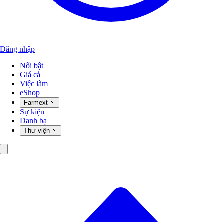
Đăng nhập
Nổi bật
Giá cả
Việc làm
eShop
Farmext
Sự kiện
Danh bạ
Thư viện