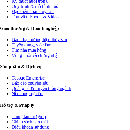
Kỹ thuật nuôi trồng
Quy trình & mô hình nuôi
Đặc điểm loài thủy sản
Thư viện Ebook & Video
Giao thương & Doanh nghiệp
Danh bạ thương hiệu thủy sản
Tuyển dụng, việc làm
Tìm nhà mua hàng
Vùng nuôi và chứng nhận
Sản phẩm & Dịch vụ
Tepbac Enterprise
Báo cáo chuyên sâu
Quảng bá & truyền thông ngành
Nền tảng hợp tác
Hỗ trợ & Pháp lý
Trung tâm trợ giúp
Chính sách bảo mật
Điều khoản sử dụng