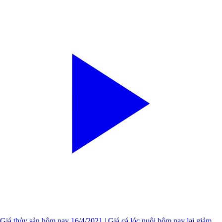
Giá thủy sản hôm nay 16/4/2021 | Giá cá lóc nuôi hôm nay lại giảm