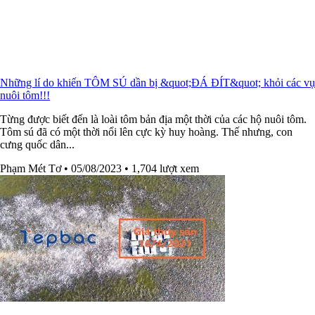
Những lí do khiến TÔM SÚ dần bị &quot;ĐÁ ĐÍT&quot; khỏi các vụ
nuôi tôm!!!
Từng được biết đến là loài tôm bản địa một thời của các hộ nuôi tôm.
Tôm sú đã có một thời nổi lên cực kỳ huy hoàng. Thế nhưng, con
cưng quốc dân...
Phạm Mét Tơ
• 05/08/2023
• 1,704 lượt xem