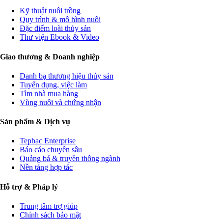
Kỹ thuật nuôi trồng
Quy trình & mô hình nuôi
Đặc điểm loài thủy sản
Thư viện Ebook & Video
Giao thương & Doanh nghiệp
Danh bạ thương hiệu thủy sản
Tuyển dụng, việc làm
Tìm nhà mua hàng
Vùng nuôi và chứng nhận
Sản phẩm & Dịch vụ
Tepbac Enterprise
Báo cáo chuyên sâu
Quảng bá & truyền thông ngành
Nền tảng hợp tác
Hỗ trợ & Pháp lý
Trung tâm trợ giúp
Chính sách bảo mật