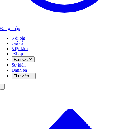
Đăng nhập
Nổi bật
Giá cả
Việc làm
eShop
Farmext
Sự kiện
Danh bạ
Thư viện