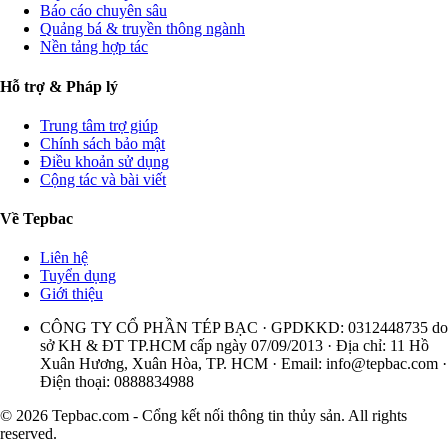
Báo cáo chuyên sâu
Quảng bá & truyền thông ngành
Nền tảng hợp tác
Hỗ trợ & Pháp lý
Trung tâm trợ giúp
Chính sách bảo mật
Điều khoản sử dụng
Cộng tác và bài viết
Về Tepbac
Liên hệ
Tuyển dụng
Giới thiệu
CÔNG TY CỔ PHẦN TÉP BẠC · GPDKKD: 0312448735 do
sở KH & ĐT TP.HCM cấp ngày 07/09/2013 · Địa chỉ: 11 Hồ
Xuân Hương, Xuân Hòa, TP. HCM · Email:
info@tepbac.com
·
Điện thoại: 0888834988
© 2026 Tepbac.com - Cổng kết nối thông tin thủy sản. All rights
reserved.