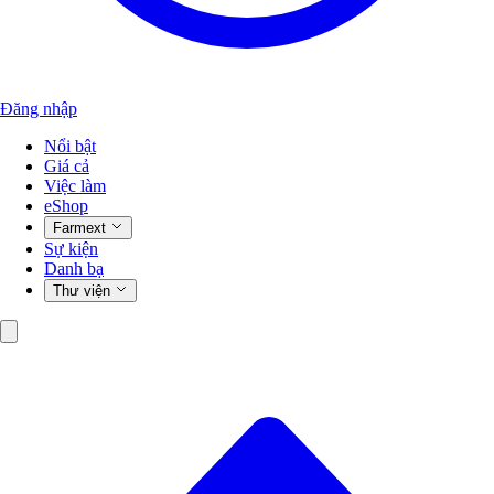
Đăng nhập
Nổi bật
Giá cả
Việc làm
eShop
Farmext
Sự kiện
Danh bạ
Thư viện