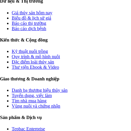
Dữ liệu & Thị trường
Giá thủy sản hôm nay
Biểu đồ & lịch sử giá
Báo cáo thị trường
Báo cáo dịch bệnh
Kiến thức & Cộng đồng
Kỹ thuật nuôi trồng
Quy trình & mô hình nuôi
Đặc điểm loài thủy sản
Thư viện Ebook & Video
Giao thương & Doanh nghiệp
Danh bạ thương hiệu thủy sản
Tuyển dụng, việc làm
Tìm nhà mua hàng
Vùng nuôi và chứng nhận
Sản phẩm & Dịch vụ
Tepbac Enterprise