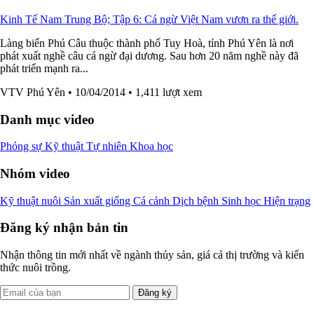
Kinh Tế Nam Trung Bộ; Tập 6: Cá ngừ Việt Nam vươn ra thế giới.
Làng biển Phú Câu thuộc thành phố Tuy Hoà, tỉnh Phú Yên là nơi
phát xuất nghề câu cá ngừ đại dương. Sau hơn 20 năm nghề này đã
phát triển mạnh ra...
VTV Phú Yên
• 10/04/2014
• 1,411 lượt xem
Danh mục video
Phóng sự
Kỹ thuật
Tự nhiên
Khoa học
Nhóm video
Kỹ thuật nuôi
Sản xuất giống
Cá cảnh
Dịch bệnh
Sinh học
Hiện trạng
Đăng ký nhận bản tin
Nhận thông tin mới nhất về ngành thủy sản, giá cả thị trường và kiến
thức nuôi trồng.
Đăng ký