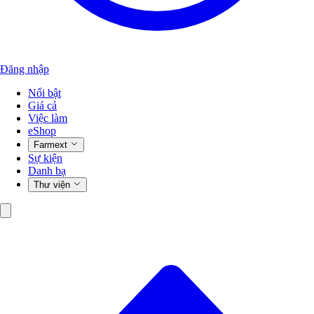
Đăng nhập
Nổi bật
Giá cả
Việc làm
eShop
Farmext
Sự kiện
Danh bạ
Thư viện