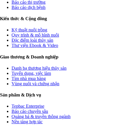
Báo cáo thị trường
Báo cáo dịch bệnh
Kiến thức & Cộng đồng
Kỹ thuật nuôi trồng
Quy trình & mô hình nuôi
Đặc điểm loài thủy sản
Thư viện Ebook & Video
Giao thương & Doanh nghiệp
Danh bạ thương hiệu thủy sản
Tuyển dụng, việc làm
Tìm nhà mua hàng
Vùng nuôi và chứng nhận
Sản phẩm & Dịch vụ
Tepbac Enterprise
Báo cáo chuyên sâu
Quảng bá & truyền thông ngành
Nền tảng hợp tác