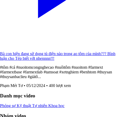
Bà con hiện đang sử dụng tủ điện nào trong ao tôm của mình??? Bình
luận cho Tép biết với nhennnn!!!
#tôm #cá #nuoitomcongnghecao #nuôitôm #nuoitom #farmext
#farmextbase #farmextlab #tamsoat #xetnghiem #benhtom #thuysan
#thuysanbaclieu #giátô...
Phạm Mét Tơ
• 05/12/2024
• 400 lượt xem
Danh mục video
Phóng sự
Kỹ thuật
Tự nhiên
Khoa học
Nhóm video