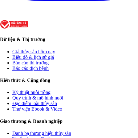
Dữ liệu & Thị trường
Giá thủy sản hôm nay
Biểu đồ & lịch sử giá
Báo cáo thị trường
Báo cáo dịch bệnh
Kiến thức & Cộng đồng
Kỹ thuật nuôi trồng
Quy trình & mô hình nuôi
Đặc điểm loài thủy sản
Thư viện Ebook & Video
Giao thương & Doanh nghiệp
Danh bạ thương hiệu thủy sản