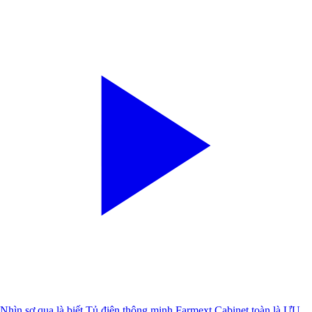
Nhìn sơ qua là biết Tủ điện thông minh Farmext Cabinet toàn là ƯU