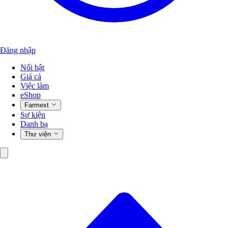
Đăng nhập
Nổi bật
Giá cả
Việc làm
eShop
Farmext
Sự kiện
Danh bạ
Thư viện