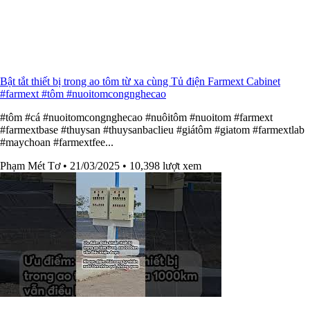
Bật tắt thiết bị trong ao tôm từ xa cùng Tủ điện Farmext Cabinet
#farmext #tôm #nuoitomcongnghecao
#tôm #cá #nuoitomcongnghecao #nuôitôm #nuoitom #farmext
#farmextbase #thuysan #thuysanbaclieu #giátôm #giatom #farmextlab
#maychoan #farmextfee...
Phạm Mét Tơ
• 21/03/2025
• 10,398 lượt xem