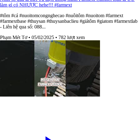
làm gì có NHƯỢC hehe!!! #farmext
#tôm #cá #nuoitomcongnghecao #nuôitôm #nuoitom #farmext
#farmextbase #thuysan #thuysanbaclieu #giátôm #giatom #farmextlab
- Liên hệ qua số: 088...
Phạm Mét Tơ
• 05/02/2025
• 782 lượt xem