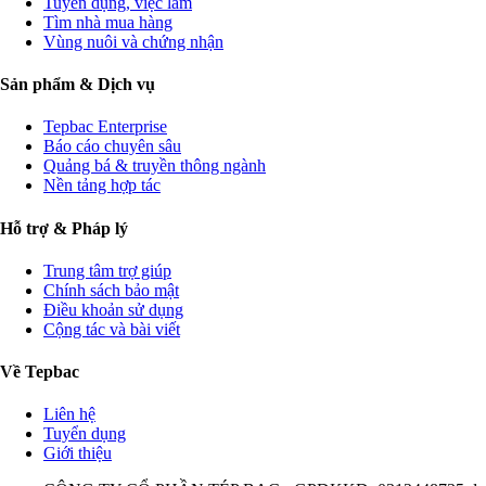
Tuyển dụng, việc làm
Tìm nhà mua hàng
Vùng nuôi và chứng nhận
Sản phẩm & Dịch vụ
Tepbac Enterprise
Báo cáo chuyên sâu
Quảng bá & truyền thông ngành
Nền tảng hợp tác
Hỗ trợ & Pháp lý
Trung tâm trợ giúp
Chính sách bảo mật
Điều khoản sử dụng
Cộng tác và bài viết
Về Tepbac
Liên hệ
Tuyển dụng
Giới thiệu