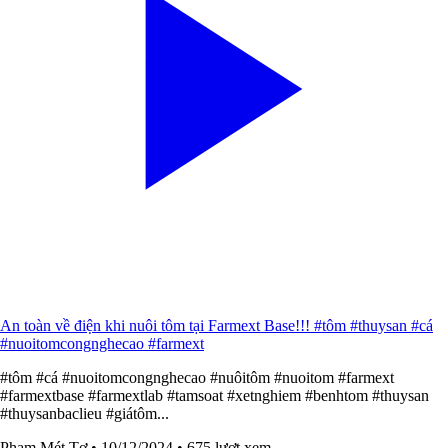
An toàn về điện khi nuôi tôm tại Farmext Base!!! #tôm #thuysan #cá
#nuoitomcongnghecao #farmext
#tôm #cá #nuoitomcongnghecao #nuôitôm #nuoitom #farmext
#farmextbase #farmextlab #tamsoat #xetnghiem #benhtom #thuysan
#thuysanbaclieu #giátôm...
Phạm Mét Tơ
• 10/12/2024
• 675 lượt xem