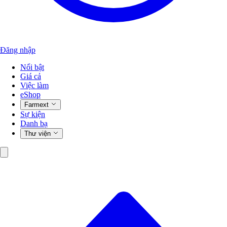
Đăng nhập
Nổi bật
Giá cả
Việc làm
eShop
Farmext
Sự kiện
Danh bạ
Thư viện