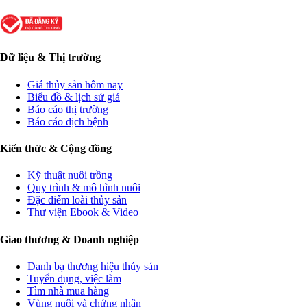
Dữ liệu & Thị trường
Giá thủy sản hôm nay
Biểu đồ & lịch sử giá
Báo cáo thị trường
Báo cáo dịch bệnh
Kiến thức & Cộng đồng
Kỹ thuật nuôi trồng
Quy trình & mô hình nuôi
Đặc điểm loài thủy sản
Thư viện Ebook & Video
Giao thương & Doanh nghiệp
Danh bạ thương hiệu thủy sản
Tuyển dụng, việc làm
Tìm nhà mua hàng
Vùng nuôi và chứng nhận