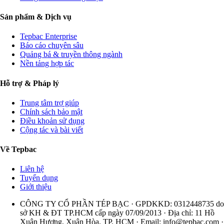
Sản phẩm & Dịch vụ
Tepbac Enterprise
Báo cáo chuyên sâu
Quảng bá & truyền thông ngành
Nền tảng hợp tác
Hỗ trợ & Pháp lý
Trung tâm trợ giúp
Chính sách bảo mật
Điều khoản sử dụng
Cộng tác và bài viết
Về Tepbac
Liên hệ
Tuyển dụng
Giới thiệu
CÔNG TY CỔ PHẦN TÉP BẠC · GPDKKD: 0312448735 do
sở KH & ĐT TP.HCM cấp ngày 07/09/2013 · Địa chỉ: 11 Hồ
Xuân Hương, Xuân Hòa, TP. HCM · Email:
info@tepbac.com
·