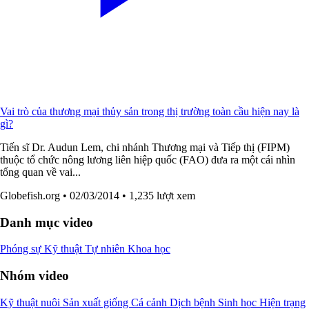
Vai trò của thương mại thủy sản trong thị trường toàn cầu hiện nay là
gì?
Tiến sĩ Dr. Audun Lem, chi nhánh Thương mại và Tiếp thị (FIPM)
thuộc tổ chức nông lương liên hiệp quốc (FAO) đưa ra một cái nhìn
tổng quan về vai...
Globefish.org
• 02/03/2014
• 1,235 lượt xem
Danh mục video
Phóng sự
Kỹ thuật
Tự nhiên
Khoa học
Nhóm video
Kỹ thuật nuôi
Sản xuất giống
Cá cảnh
Dịch bệnh
Sinh học
Hiện trạng